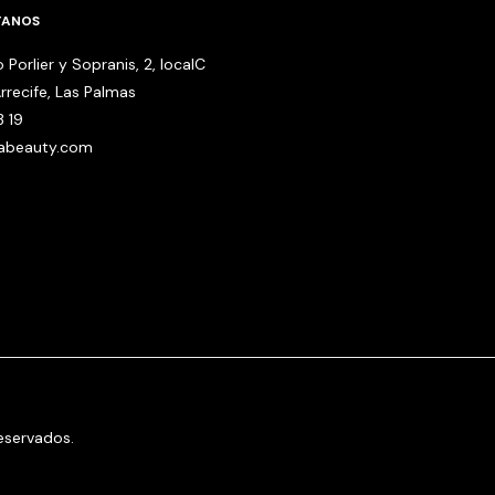
TANOS
 Porlier y Sopranis, 2, localC
rrecife, Las Palmas
3 19
babeauty.com
eservados.