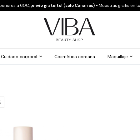
periores a 60€,
¡envío gratuito! (solo Canarias)
- Muestras gratis en t
Cuidado corporal
Cosmética coreana
Maquillaje