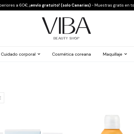
periores a 60€,
¡envío gratuito! (solo Canarias)
- Muestras gratis en t
Cuidado corporal
Cosmética coreana
Maquillaje