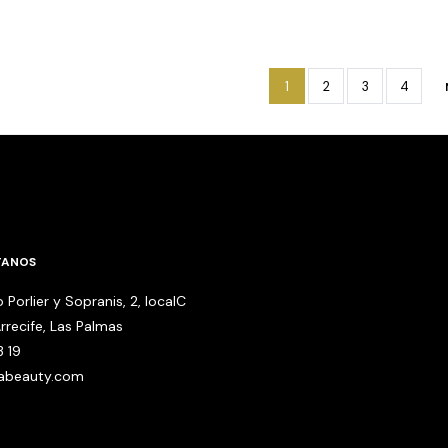
1
2
3
4
TANOS
 Porlier y Sopranis, 2, localC
rrecife, Las Palmas
3 19
babeauty.com