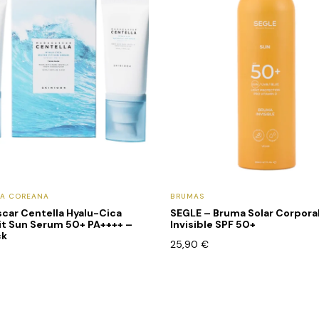
CA COREANA
BRUMAS
car Centella Hyalu-Cica
SEGLE – Bruma Solar Corpora
it Sun Serum 50+ PA++++ –
Invisible SPF 50+
ck
25,90
€