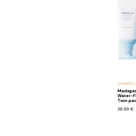
COSMÉTI
Madagas
Water-F
Twin pa
38,99
€