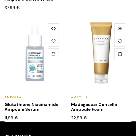
37,99
€
AMPOLLA
AMPOLLA
Glutathione Niacinamide
Madagascar Centella
Ampoule Serum
Ampoule Foam
11,99
€
22,99
€
INFORMACIÓN