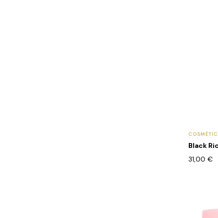
COSMÉTI
Black Ri
31,00
€