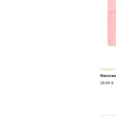
COSMÉTI
Niacinam
29,99
€