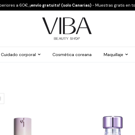
periores a 60€,
¡envío gratuito! (solo Canarias)
- Muestras gratis en t
Cuidado corporal
Cosmética coreana
Maquillaje