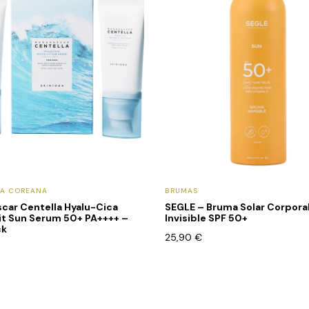
CA COREANA
BRUMAS
car Centella Hyalu-Cica
SEGLE – Bruma Solar Corpora
it Sun Serum 50+ PA++++ –
Invisible SPF 50+
ck
25,90
€