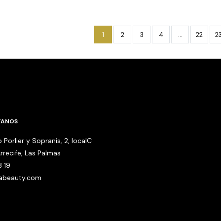
1
2
3
4
…
22
2
TANOS
 Porlier y Sopranis, 2, localC
rrecife, Las Palmas
3 19
babeauty.com