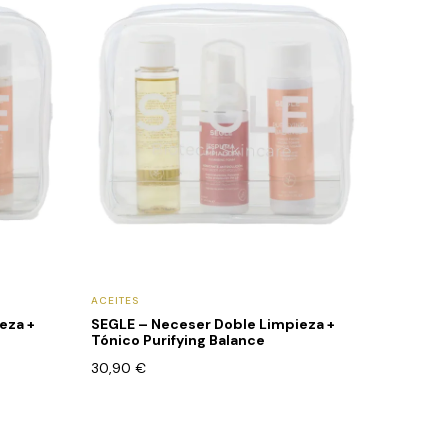
ACEITES
eza +
SEGLE – Neceser Doble Limpieza +
Tónico Purifying Balance
30,90
€