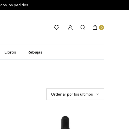
odos los pedidos
0
Libros
Rebajas