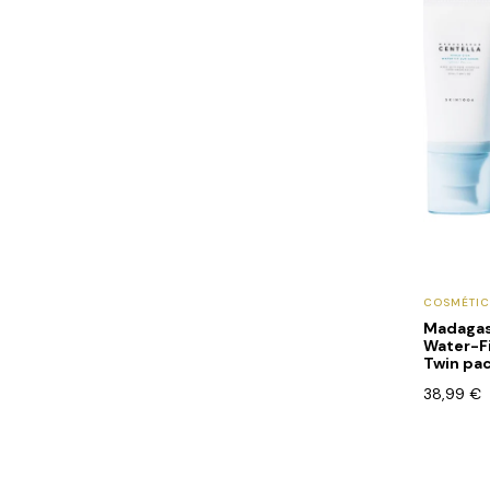
COSMÉTI
Madagas
Water-F
Twin pa
38,99
€