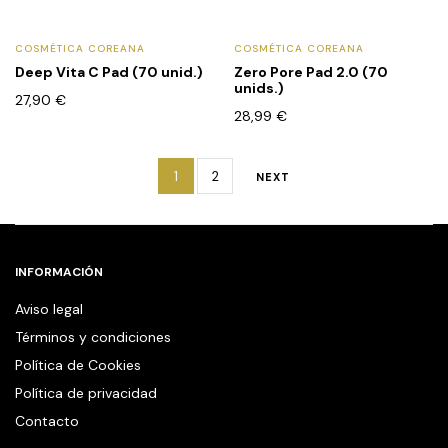
COSMÉTICA COREANA
COSMÉTICA COREANA
Deep Vita C Pad (70 unid.)
Zero Pore Pad 2.0 (70
unids.)
27,90
€
28,99
€
1
2
NEXT
INFORMACIÓN
Aviso legal
Términos y condiciones
Política de Cookies
Política de privacidad
Contacto