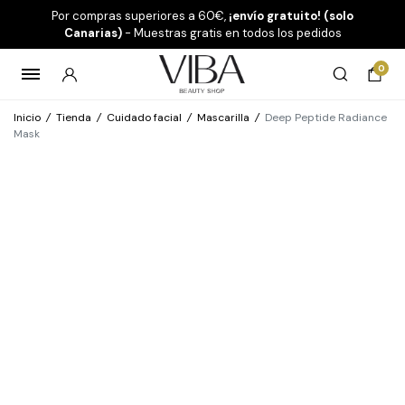
Por compras superiores a 60€,
¡envío gratuito! (solo
Canarias)
- Muestras gratis en todos los pedidos
0
Inicio
/
Tienda
/
Cuidado facial
/
Mascarilla
/
Deep Peptide Radiance
Mask