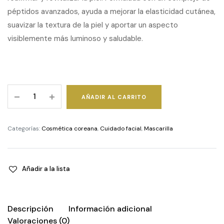
péptidos avanzados, ayuda a mejorar la elasticidad cutánea,
suavizar la textura de la piel y aportar un aspecto
visiblemente más luminoso y saludable.
Deep
AÑADIR AL CARRITO
Peptide
Radiance
Mask
Categorías:
Cosmética coreana
,
Cuidado facial
,
Mascarilla
quantity
Añadir a la lista
Descripción
Información adicional
Valoraciones (0)