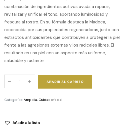
combinación de ingredientes activos ayuda a reparar,
revitalizar y unificar el tono, aportando luminosidad y
frescura al rostro. En su fórmula destaca la Madeca,
reconocida por sus propiedades regeneradoras, junto con
extractos antioxidantes que contribuyen a proteger la piel
frente a las agresiones externas y los radicales libres. El
resultado es una piel con un aspecto más uniforme,
saludable y radiante.
Expert
AÑADIR AL CARRITO
Madeca
Mela
Capture
Categorías:
Ampolla
,
Cuidado facial
Ampoule
Max
quantity
Añadir a la lista