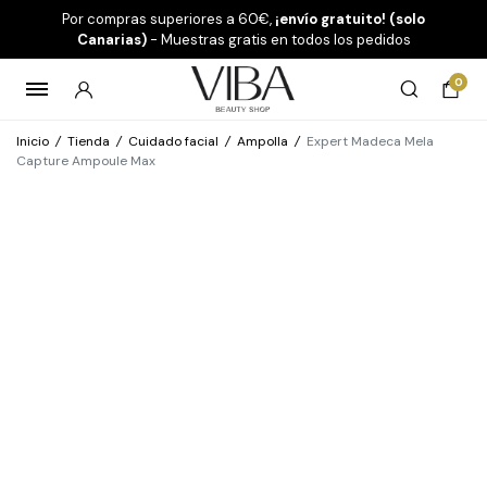
Por compras superiores a 60€,
¡envío gratuito! (solo
Canarias)
- Muestras gratis en todos los pedidos
0
Inicio
/
Tienda
/
Cuidado facial
/
Ampolla
/
Expert Madeca Mela
Capture Ampoule Max