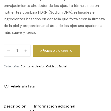
envejecimiento alrededor de los ojos. La fórmula rica en
nutrientes combina PDRN (Sodium DNA), retinoides e
ingredientes basados en centella que fortalecen la firmeza
de la piel y proporcionan al área de los ojos una apariencia
más suave y tersa.
360º
AÑADIR AL CARRITO
Shot
PDRN
Lifting
Categorías:
Contorno de ojos
,
Cuidado facial
Eye
Cream
quantity
Añadir a la lista
Descripción
Información adicional