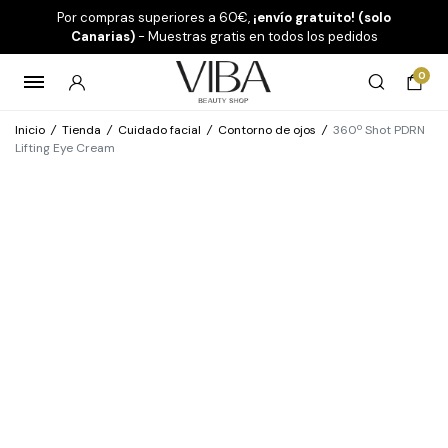
Por compras superiores a 60€,
¡envío gratuito! (solo
Canarias)
- Muestras gratis en todos los pedidos
0
Inicio
/
Tienda
/
Cuidado facial
/
Contorno de ojos
/
360º Shot PDRN
Lifting Eye Cream