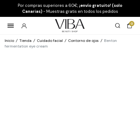
Por compras superiores a 60€,
¡envío gratuito! (solo
Canarias)
- Muestras gratis en todos los pedidos
0
Inicio
/
Tienda
/
Cuidado facial
/
Contorno de ojos
/
Benton
fermentation eye cream