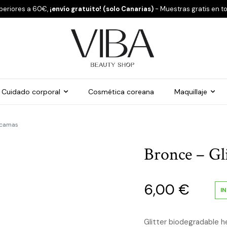
periores a 60€,
¡envío gratuito! (solo Canarias)
- Muestras gratis en t
Cuidado corporal
Cosmética coreana
Maquillaje
scamas
Bronce – Gl
6,00
€
I
Glitter biodegradable h