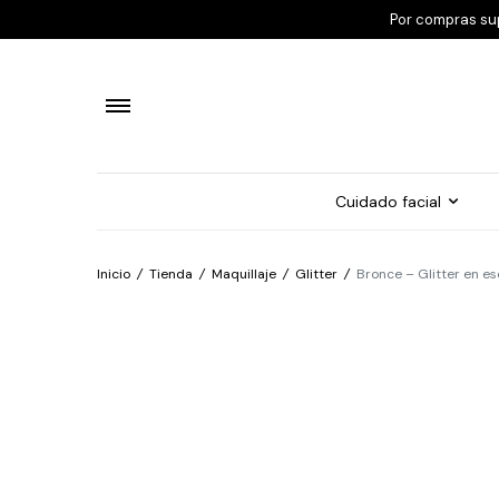
Por compras su
Cuidado facial
Inicio
/
Tienda
/
Maquillaje
/
Glitter
/
Bronce – Glitter en e