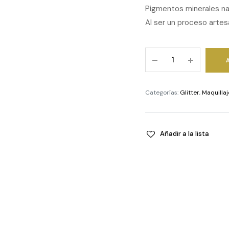
Pigmentos minerales na
Al ser un proceso artes
Bronce
-
Glitter
en
Categorías:
Glitter
,
Maquillaj
escamas
quantity
Añadir a la lista