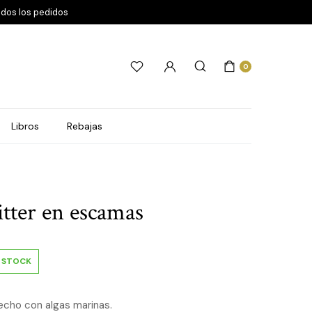
odos los pedidos
0
Libros
Rebajas
itter en escamas
N STOCK
echo con algas marinas.