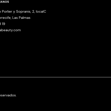
TANOS
 Porlier y Sopranis, 2, localC
rrecife, Las Palmas
3 19
babeauty.com
eservados.