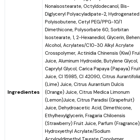
Nonaisostearate, Octyldodecanol, Bis-
Diglyceryl Polyacyladipate-2, Hydrogenated
Polyisobutene, Cetyl PEG/PPG-10/1
Dimethicone, Polysorbate 60, Sorbitan
Isostearate, 1, 2-Hexanediol, Glycerin, Behen
Alcohol, Acrylates/C10-30 Alkyl Acrylate
Crosspolymer, Actinidia Chinensis (Kiwi) Frui
Juice, Aluminum Hydroxide, Butylene Glycol,
Caprylyl Glycol, Carica Papaya (Papaya) Frui
Juice, CI 15985, CI 42090, Citrus Aurantifoli
(Lime) Juice, Citrus Aurantium Dulcis
Ingredientes
(Orange) Juice, Citrus Medica Limonum
(Lemon)Juice, Citrus Paradisi (Grapefruit)
Juice, Dehydroacetic Acid, Dimethicone,
Ethylhexylglycerin, Fragaria Chiloensis
(Strawberry) Fruit Juice, Parfum (Fragrance)
Hydroxyethyl Acrylate/Sodium
Acryloyldimethyl Taurate Copolymer,