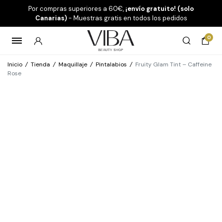
Por compras superiores a 60€,
¡envío gratuito! (solo
Canarias)
- Muestras gratis en todos los pedidos
0
Inicio
/
Tienda
/
Maquillaje
/
Pintalabios
/
Fruity Glam Tint – Caffeine
Rose