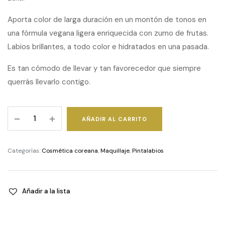
Aporta color de larga duración en un montón de tonos en
una fórmula vegana ligera enriquecida con zumo de frutas.
Labios brillantes, a todo color e hidratados en una pasada.
Es tan cómodo de llevar y tan favorecedor que siempre
querrás llevarlo contigo.
Fruity
AÑADIR AL CARRITO
Glam
Tint
-
Categorías:
Cosmética coreana
,
Maquillaje
,
Pintalabios
Caffeine
Rose
quantity
Añadir a la lista