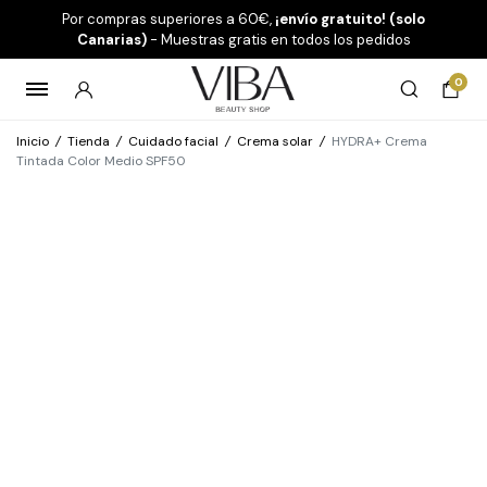
Por compras superiores a 60€,
¡envío gratuito! (solo
Canarias)
- Muestras gratis en todos los pedidos
0
Inicio
/
Tienda
/
Cuidado facial
/
Crema solar
/
HYDRA+ Crema
Tintada Color Medio SPF50