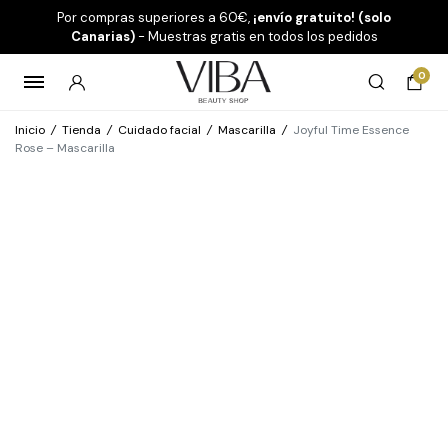
Por compras superiores a 60€,
¡envío gratuito! (solo
Canarias)
- Muestras gratis en todos los pedidos
0
Inicio
/
Tienda
/
Cuidado facial
/
Mascarilla
/
Joyful Time Essence
Rose – Mascarilla