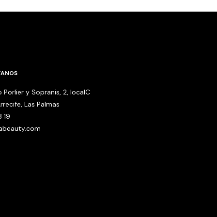
TANOS
 Porlier y Sopranis, 2, localC
rrecife, Las Palmas
3 19
babeauty.com