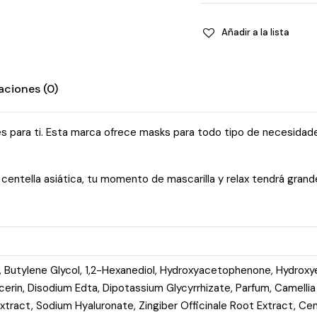
Skin
quantity
Añadir a la lista
aciones (0)
es para ti. Esta marca ofrece masks para todo tipo de necesidades
entella asiática, tu momento de mascarilla y relax tendrá grandes
l, Butylene Glycol, 1,2-Hexanediol, Hydroxyacetophenone, Hydroxyet
ycerin, Disodium Edta, Dipotassium Glycyrrhizate, Parfum, Camelli
Extract, Sodium Hyaluronate, Zingiber Officinale Root Extract, 