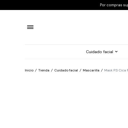
Por compras su
Cuidado facial
Inicio
/
Tienda
/
Cuidado facial
/
Mascarilla
/
Mask P.S Cica 