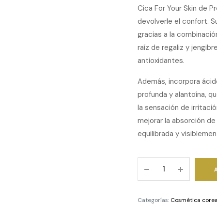
Cica For Your Skin de P
devolverle el confort. S
gracias a la combinació
raíz de regaliz y jengi
antioxidantes.
Además, incorpora ácido
profunda y alantoína, q
la sensación de irritac
mejorar la absorción de 
equilibrada y visibleme
Mask
P.S
Cica
For
Categorías:
Cosmética core
Your