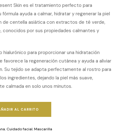
resent Skin es el tratamiento perfecto para
u fórmula ayuda a calmar, hidratar y regenerar la piel
n de centella asiática con extractos de té verde,
bre, conocidos por sus propiedades calmantes y
 hialurónico para proporcionar una hidratación
ue favorece la regeneración cutánea y ayuda a aliviar
ión. Su tejido se adapta perfectamente al rostro para
los ingredientes, dejando la piel más suave,
nte calmada en solo unos minutos.
AÑADIR AL CARRITO
ana
,
Cuidado facial
,
Mascarilla