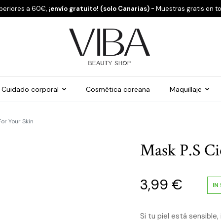
periores a 60€,
¡envío gratuito! (solo Canarias)
- Muestras gratis en t
Cuidado corporal
Cosmética coreana
Maquillaje
For Your Skin
Mask P.S Ci
3,99
€
IN
Si tu piel está sensible,