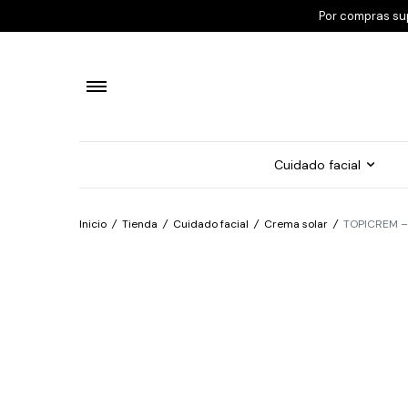
Por compras su
Cuidado facial
Inicio
/
Tienda
/
Cuidado facial
/
Crema solar
/
TOPICREM – 