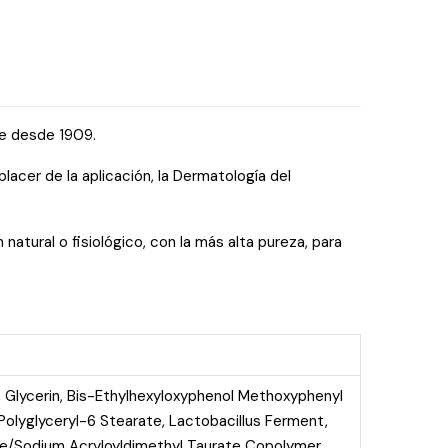
te desde 1909.
lacer de la aplicación, la Dermatología del
atural o fisiológico, con la más alta pureza, para
, Glycerin, Bis-Ethylhexyloxyphenol Methoxyphenyl
, Polyglyceryl-6 Stearate, Lactobacillus Ferment,
late/Sodium Acryloyldimethyl Taurate Copolymer,