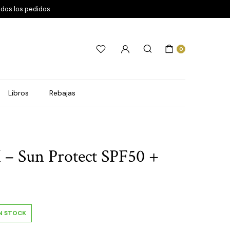
odos los pedidos
0
Libros
Rebajas
 Sun Protect SPF50 +
IN STOCK