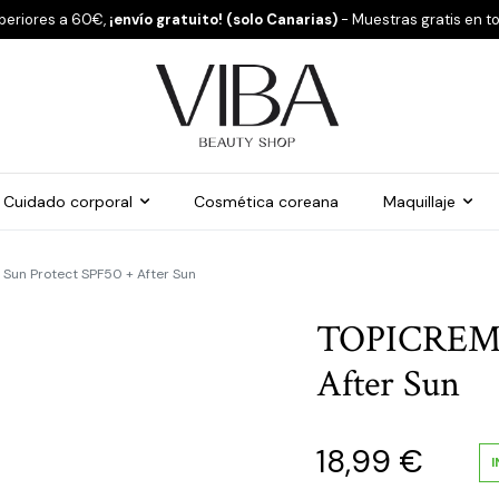
periores a 60€,
¡envío gratuito! (solo Canarias)
- Muestras gratis en t
Cuidado corporal
Cosmética coreana
Maquillaje
Sun Protect SPF50 + After Sun
TOPICREM –
After Sun
18,99
€