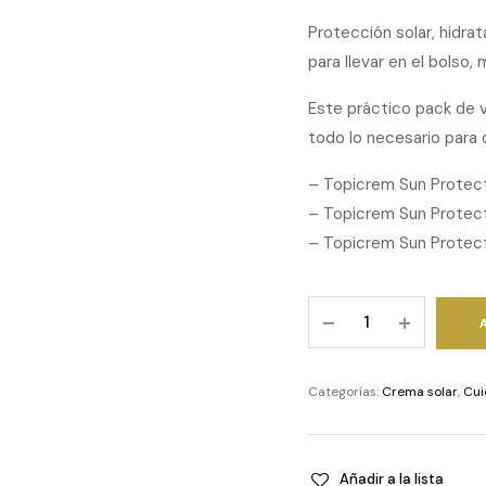
Protección solar, hidra
para llevar en el bolso,
Este práctico pack de 
todo lo necesario para 
– Topicrem Sun Protect
– Topicrem Sun Protect
– Topicrem Sun Protec
TOPICREM
-
Sun
Protect
Categorías:
Crema solar
,
Cui
SPF50
+
After
Añadir a la lista