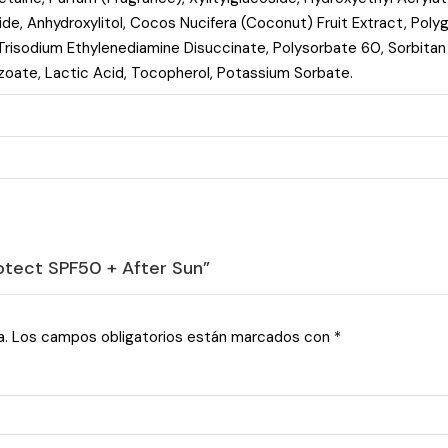
ide, Anhydroxylitol, Cocos Nucifera (Coconut) Fruit Extract, Polyg
, Trisodium Ethylenediamine Disuccinate, Polysorbate 60, Sorbitan
oate, Lactic Acid, Tocopherol, Potassium Sorbate.
otect SPF50 + After Sun”
a.
Los campos obligatorios están marcados con
*