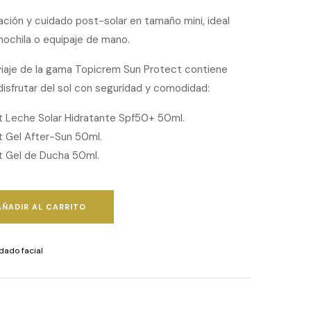
tación y cuidado post-solar en tamaño mini, ideal
 mochila o equipaje de mano.
viaje de la gama Topicrem Sun Protect contiene
disfrutar del sol con seguridad y comodidad:
 Leche Solar Hidratante Spf50+ 50ml.
 Gel After-Sun 50ml.
t Gel de Ducha 50ml.
AÑADIR AL CARRITO
dado facial