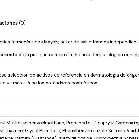
Sun
quantity
aciones (0)
orios farmacéuticos Mayoly, actor de salud francés independien
iento de la piel, que combina la eficacia dermatológica con el p
sa selección de activos de referencia en dermatología de origen n
 que va más allá de los estándares cosméticos.
Butyl Methoxydibenzoylmethane, Propanediol, Dicaprylyl Carbonate
xyl Triazone, Glycol Palmitate, Phenylbenzimidazole Sulfonic Acid
Betaine, Parfum (Fragrance), Xylitylglucoside, Hydroxyethyl Acry