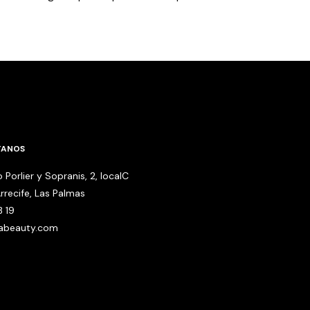
TANOS
 Porlier y Sopranis, 2, localC
rrecife, Las Palmas
3 19
babeauty.com