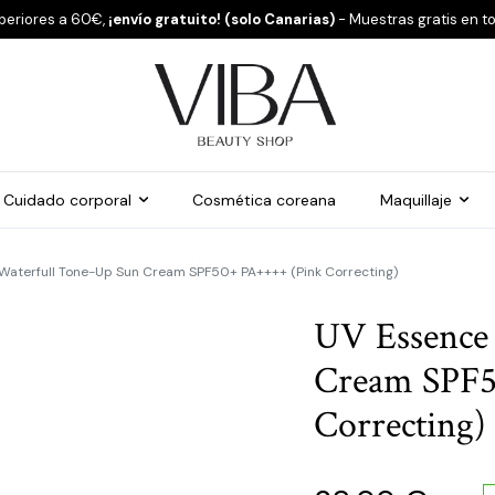
periores a 60€,
¡envío gratuito! (solo Canarias)
- Muestras gratis en t
Cuidado corporal
Cosmética coreana
Maquillaje
Waterfull Tone-Up Sun Cream SPF50+ PA++++ (Pink Correcting)
UV Essence
Cream SPF5
Correcting)