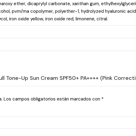
aroxy ether, dicaprylyl carbonate, xanthan gum, ethylhexylglycer
lcohol, pvm/ma copolymer, polyether-1, hydrolyzed hyaluronic acid,
col, iron oxide yellow, iron oxide red, limonene, citral.
full Tone-Up Sun Cream SPF50+ PA++++ (Pink Correcti
a.
Los campos obligatorios están marcados con
*