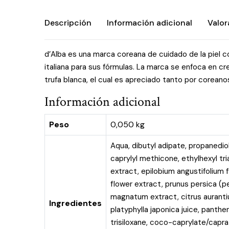
Descripción
Información adicional
Valor
d’Alba es una marca coreana de cuidado de la piel co
italiana para sus fórmulas. La marca se enfoca en cr
trufa blanca, el cual es apreciado tanto por corean
Información adicional
Peso
0,050 kg
Aqua, dibutyl adipate, propanediol
caprylyl methicone, ethylhexyl tri
extract, epilobium angustifolium 
flower extract, prunus persica (pe
magnatum extract, citrus aurantium
Ingredientes
platyphylla japonica juice, panth
trisiloxane, coco-caprylate/capra