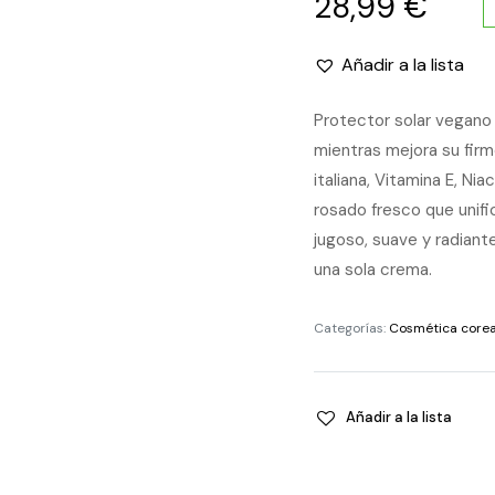
28,99
€
Añadir a la lista
Protector solar vegano 2
mientras mejora su firm
italiana, Vitamina E, Ni
rosado fresco que unifi
jugoso, suave y radiant
una sola crema.
Categorías:
Cosmética core
Añadir a la lista