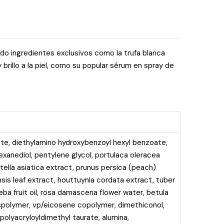
ndo ingredientes exclusivos como la trufa blanca
brillo a la piel, como su popular sérum en spray de
zoate, diethylamino hydroxybenzoyl hexyl benzoate,
hexanediol, pentylene glycol, portulaca oleracea
ella asiatica extract, prunus persica (peach)
nsis leaf extract, houttuynia cordata extract, tuber
beba fruit oil, rosa damascena flower water, betula
sspolymer, vp/eicosene copolymer, dimethiconol,
polyacryloyldimethyl taurate, alumina,