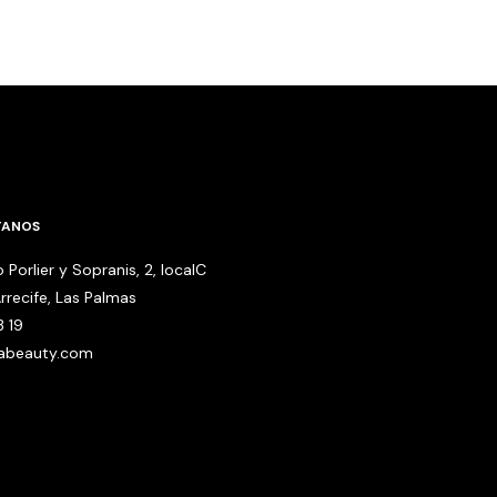
TANOS
 Porlier y Sopranis, 2, localC
rrecife, Las Palmas
3 19
babeauty.com