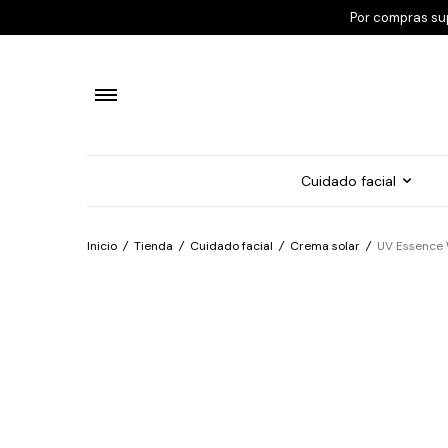
Por compras su
Cuidado facial
Inicio
/
Tienda
/
Cuidado facial
/
Crema solar
/
UV Essence 