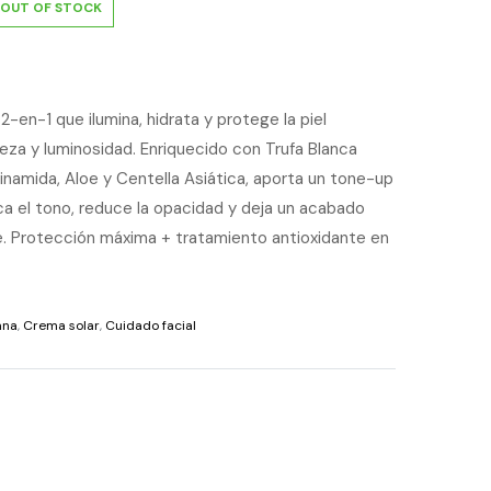
OUT OF STOCK
-en-1 que ilumina, hidrata y protege la piel
eza y luminosidad. Enriquecido con Trufa Blanca
acinamida, Aloe y Centella Asiática, aporta un tone-up
ca el tono, reduce la opacidad y deja un acabado
e. Protección máxima + tratamiento antioxidante en
ana
,
Crema solar
,
Cuidado facial