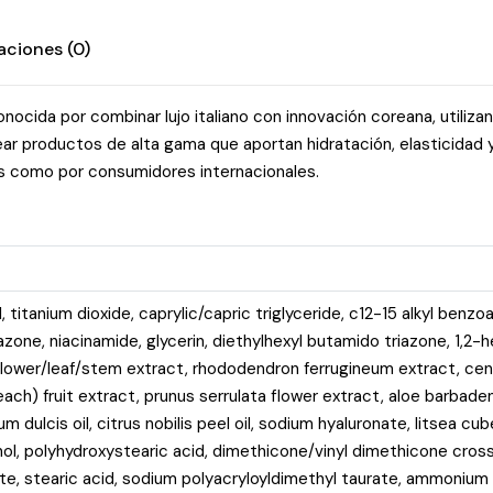
aciones (0)
nocida por combinar lujo italiano con innovación coreana, utiliza
ear productos de alta gama que aportan hidratación, elasticidad y 
os como por consumidores internacionales.
, titanium dioxide, caprylic/capric triglyceride, c12-15 alkyl ben
azone, niacinamide, glycerin, diethylhexyl butamido triazone, 1,2-
flower/leaf/stem extract, rhododendron ferrugineum extract, cent
ach) fruit extract, prunus serrulata flower extract, aloe barbade
 dulcis oil, citrus nobilis peel oil, sodium hyaluronate, litsea cu
enol, polyhydroxystearic acid, dimethicone/vinyl dimethicone cro
te, stearic acid, sodium polyacryloyldimethyl taurate, ammonium 