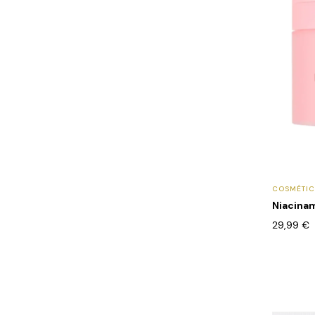
COSMÉTI
Niacinam
29,99
€