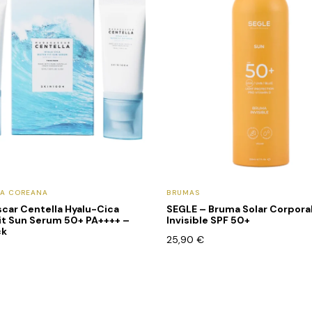
CA COREANA
BRUMAS
car Centella Hyalu-Cica
SEGLE – Bruma Solar Corpora
it Sun Serum 50+ PA++++ –
Invisible SPF 50+
ck
25,90
€