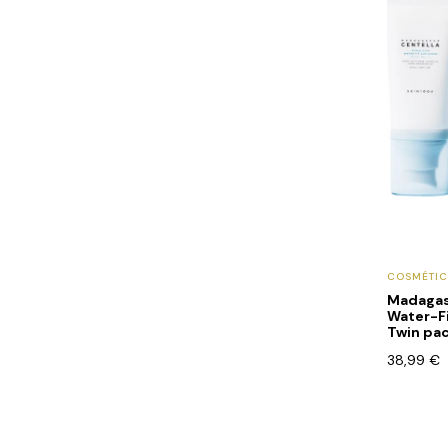
COSMÉTI
Madagas
Water-F
Twin pa
38,99
€