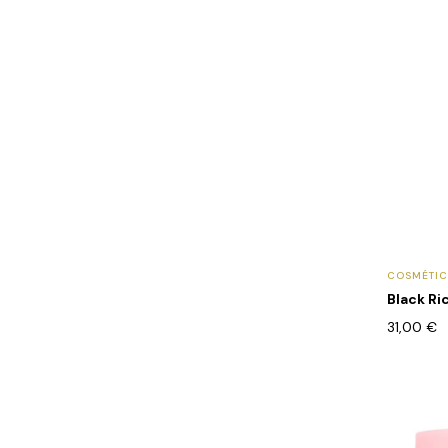
COSMÉTI
Black Ri
31,00
€