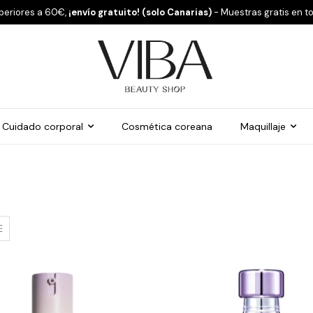
periores a 60€,
¡envío gratuito! (solo Canarias)
- Muestras gratis en t
Cuidado corporal
Cosmética coreana
Maquillaje