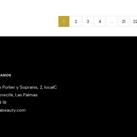
1
2
3
4
…
21
2
TANOS
 Porlier y Sopranis, 2, localC
rrecife, Las Palmas
3 19
babeauty.com