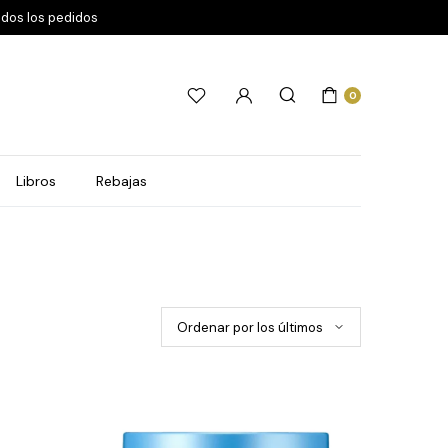
odos los pedidos
0
Libros
Rebajas