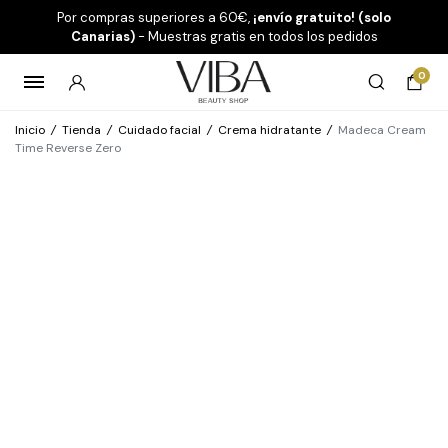
Por compras superiores a 60€,
¡envío gratuito! (solo
Canarias)
- Muestras gratis en todos los pedidos
0
Inicio
/
Tienda
/
Cuidado facial
/
Crema hidratante
/
Madeca Cream
Time Reverse Zero