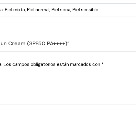
ra
,
Piel mixta
,
Piel normal
,
Piel seca
,
Piel sensible
e Sun Cream (SPF50 PA++++)”
a.
Los campos obligatorios están marcados con
*