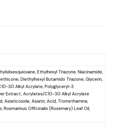
ylsilsesquioxane, Ethylhexyl Triazone, Niacinamide,
thicone, Diethylhexyl Butamido Triazone, Glycerin,
 C10-30 Alkyl Acrylate, Polyglyceryl-3
wer Extract, Acrylates/C10-30 Alkyl Acrylate
, Asiaticoside, Asiatic Acid, Tromethamine,
 Rosmarinus Officinalis (Rosemary) Leaf Oil,