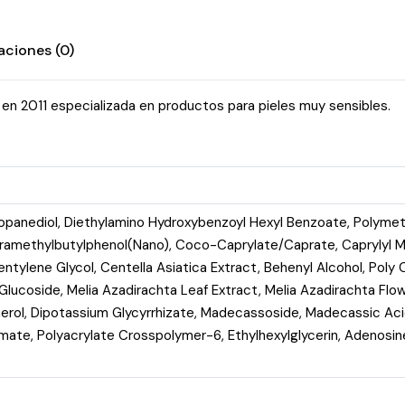
aciones (0)
n 2011 especializada en productos para pieles muy sensibles.
opanediol, Diethylamino Hydroxybenzoyl Hexyl Benzoate, Polymeth
ramethylbutylphenol(Nano), Coco-Caprylate/Caprate, Caprylyl Me
entylene Glycol, Centella Asiatica Extract, Behenyl Alcohol, Poly
Glucoside, Melia Azadirachta Leaf Extract, Melia Azadirachta Flo
rol, Dipotassium Glycyrrhizate, Madecassoside, Madecassic Acid
ate, Polyacrylate Crosspolymer-6, Ethylhexylglycerin, Adenosine,