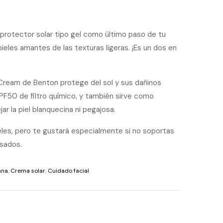
protector solar tipo gel como último paso de tu
ieles amantes de las texturas ligeras. ¡Es un dos en
 Cream de Benton protege del sol y sus dañinos
PF50 de filtro químico, y también sirve como
ejar la piel blanquecina ni pegajosa.
eles, pero te gustará especialmente si no soportas
esados.
ana
,
Crema solar
,
Cuidado facial