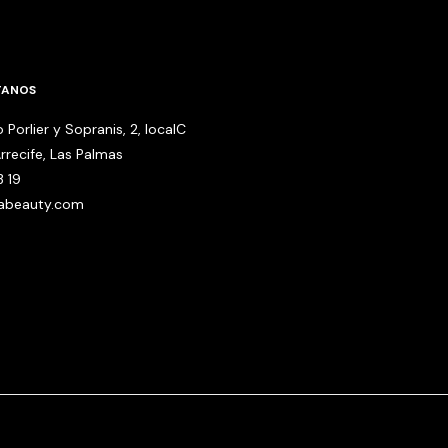
TANOS
 Porlier y Sopranis, 2, localC
rrecife, Las Palmas
3 19
babeauty.com