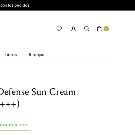
odos los pedidos
0
Libros
Rebajas
Defense Sun Cream
++++)
OUT OF STOCK