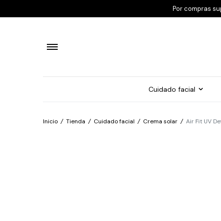
Por compras su
Cuidado facial
Inicio
/
Tienda
/
Cuidado facial
/
Crema solar
/
Air Fit UV 