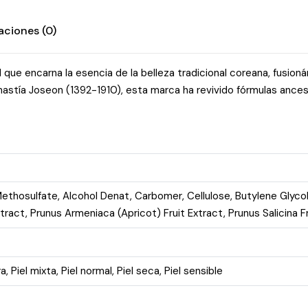
aciones (0)
 que encarna la esencia de la belleza tradicional coreana, fusio
dinastía Joseon (1392-1910), esta marca ha revivido fórmulas ances
Methosulfate, Alcohol Denat, Carbomer, Cellulose, Butylene Glyco
tract, Prunus Armeniaca (Apricot) Fruit Extract, Prunus Salicina F
ra
,
Piel mixta
,
Piel normal
,
Piel seca
,
Piel sensible