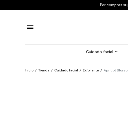
Por compras su
Cuidado facial
Inicio
/
Tienda
/
Cuidado facial
/
Exfoliante
/
Apricot Blosso