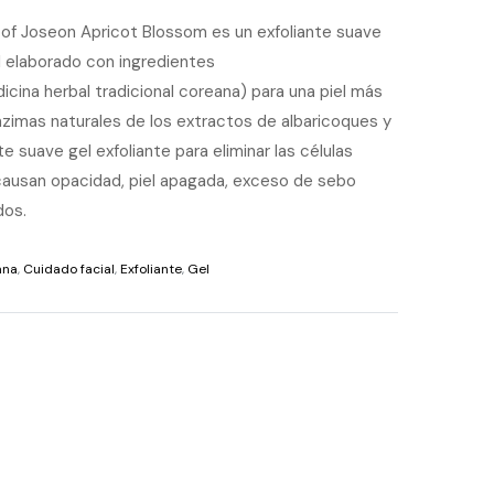
y of Joseon Apricot Blossom es un exfoliante suave
l elaborado con ingredientes
cina herbal tradicional coreana) para una piel más
nzimas naturales de los extractos de albaricoques y
 suave gel exfoliante para eliminar las células
 causan opacidad, piel apagada, exceso de sebo
dos.
ana
,
Cuidado facial
,
Exfoliante
,
Gel