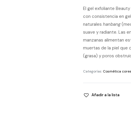
El gel exfoliante Beaut
con consistencia en ge
naturales
hanbang
(medi
suave y radiante. Las e
manzanas alimentan este
muertas de la piel que
(grasa) y poros obstrui
Categorías:
Cosmética core
Añadir a la lista