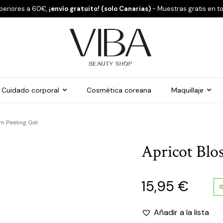
periores a 60€,
¡envío gratuito! (solo Canarias)
- Muestras gratis en t
Cuidado corporal
Cosmética coreana
Maquillaje
m Peeling Gel
Apricot Blo
15,95
€
O
Añadir a la lista