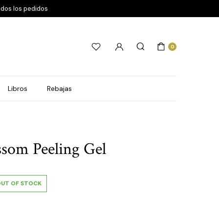
odos los pedidos
0
Libros
Rebajas
ssom Peeling Gel
UT OF STOCK