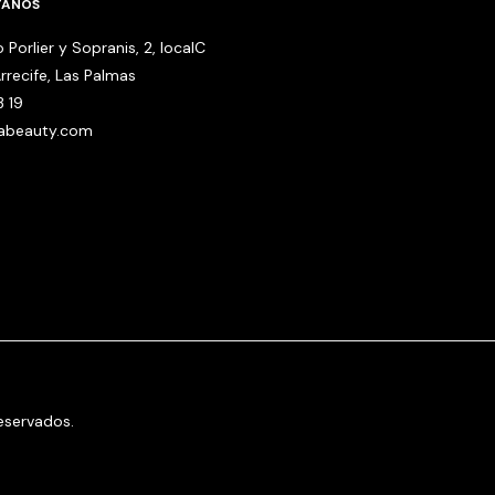
TANOS
 Porlier y Sopranis, 2, localC
rrecife, Las Palmas
3 19
babeauty.com
eservados.