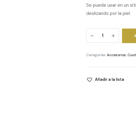
Se puede usar en un sit
deslizando por la piel.
Copas
de
belleza
facial
Categorías:
Accesorios
,
Cuid
quantity
Añadir a la lista