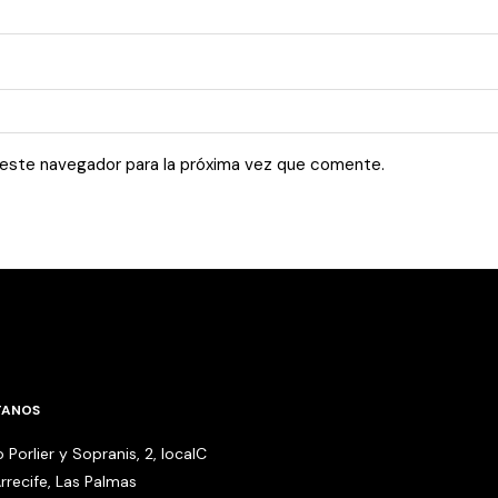
 este navegador para la próxima vez que comente.
TANOS
 Porlier y Sopranis, 2, localC
rrecife, Las Palmas