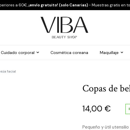
periores a 60€,
¡envío gratuito! (solo Canarias)
- Muestras gratis en t
Cuidado corporal
Cosmética coreana
Maquillaje
eza facial
Copas de bel
14,00
€
Pequeño y útil utensilio