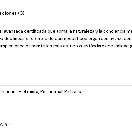
aciones (0)
l avanzada certificada que toma la naturaleza y la conciencia m
 dos líneas diferentes de cosmeceuticos orgánicos avanzados: la 
mplen principalmente los más estrictos estándares de calidad gra
l madura
,
Piel mixta
,
Piel normal
,
Piel seca
cial”