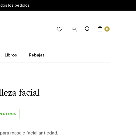
odos los pedidos
0
Libros
Rebajas
leza facial
IN STOCK
 para masaje facial antiedad.