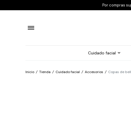
Por compras su
Cuidado facial
Inicio
/
Tienda
/
Cuidado facial
/
Accesorios
/
Copas de bell