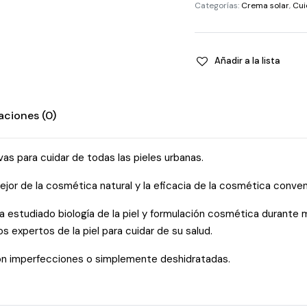
-
Categorías:
Crema solar
,
Cui
Quinque
quantity
Añadir a la lista
aciones (0)
s para cuidar de todas las pieles urbanas.
 mejor de la cosmética natural y la eficacia de la cosmética conven
estudiado biología de la piel y formulación cosmética durante 
s expertos de la piel para cuidar de su salud.
 con imperfecciones o simplemente deshidratadas.