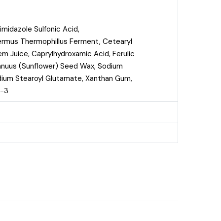
midazole Sulfonic Acid,
hermus Thermophillus Ferment, Cetearyl
tem Juice, Caprylhydroxamic Acid, Ferulic
 Annuus (Sunflower) Seed Wax, Sodium
dium Stearoyl Glutamate, Xanthan Gum,
n-3