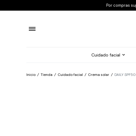
Por compras su
Cuidado facial
Inicio
/
Tienda
/
Cuidado facial
/
Crema solar
/
DAILY SPF5