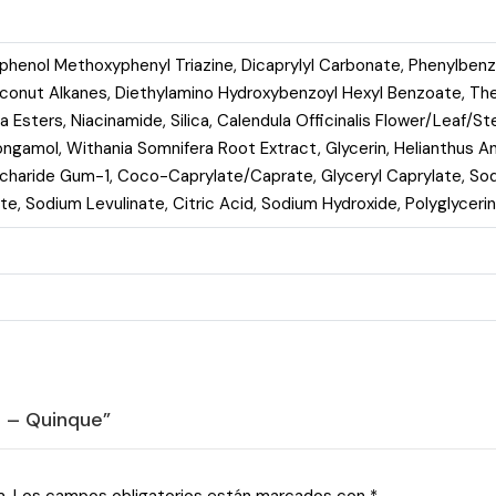
phenol Methoxyphenyl Triazine, Dicaprylyl Carbonate, Phenylbenzi
Coconut Alkanes, Diethylamino Hydroxybenzoyl Hexyl Benzoate, T
a Esters, Niacinamide, Silica, Calendula Officinalis Flower/Leaf/S
Pongamol, Withania Somnifera Root Extract, Glycerin, Helianthus
ccharide Gum-1, Coco-Caprylate/Caprate, Glyceryl Caprylate, So
e, Sodium Levulinate, Citric Acid, Sodium Hydroxide, Polyglyceri
M – Quinque”