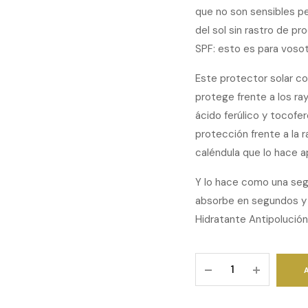
que no son sensibles pe
del sol sin rastro de pr
SPF: esto es para vosot
Este protector solar c
protege frente a los ra
ácido ferúlico y tocofe
protección frente a la r
caléndula que lo hace a
Y lo hace como una segu
absorbe en segundos y 
Hidratante Antipolució
DAILY
SPF50
CREAM