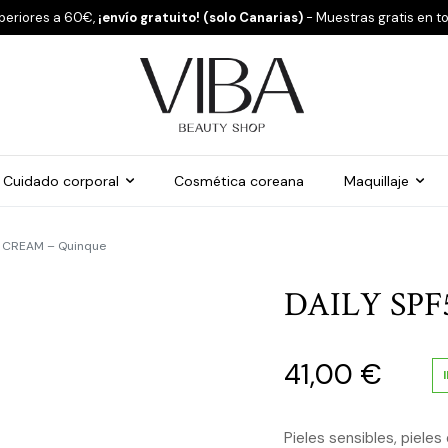
periores a 60€,
¡envío gratuito! (solo Canarias)
- Muestras gratis en t
Cuidado corporal
Cosmética coreana
Maquillaje
0 CREAM – Quinque
DAILY SPF
41,00
€
Pieles sensibles, pieles