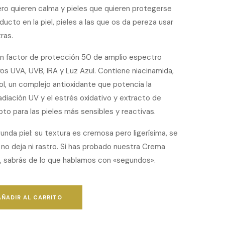
ro quieren calma y pieles que quieren protegerse
oducto en la piel, pieles a las que os da pereza usar
ras.
on factor de protección 50 de amplio espectro
yos UVA, UVB, IRA y Luz Azul. Contiene niacinamida,
rol, un complejo antioxidante que potencia la
adiación UV y el estrés oxidativo y extracto de
pto para las pieles más sensibles y reactivas.
nda piel: su textura es cremosa pero ligerísima, se
no deja ni rastro. Si has probado nuestra Crema
n, sabrás de lo que hablamos con «segundos».
AÑADIR AL CARRITO