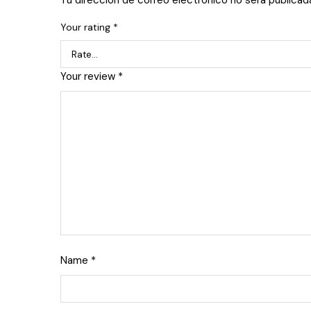
Tu dirección de correo electrónico no será publicad
Your rating
*
Your review
*
Name
*