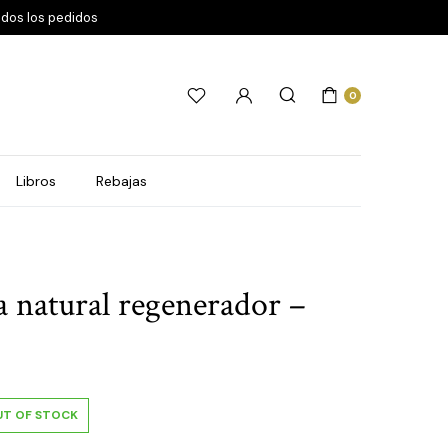
odos los pedidos
0
Libros
Rebajas
a natural regenerador –
UT OF STOCK