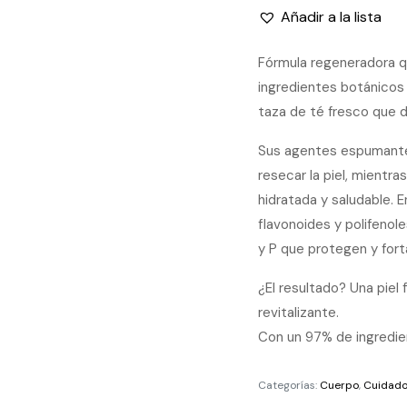
Añadir a la lista
Fórmula regeneradora q
ingredientes botánicos 
taza de té fresco que d
Sus agentes espumantes
resecar la piel, mientr
hidratada y saludable. 
flavonoides y polifenole
y P que protegen y fort
¿El resultado? Una piel 
revitalizante.
Con un 97% de ingredien
Categorías:
Cuerpo
,
Cuidado