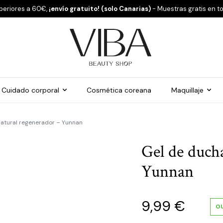
periores a 60€,
¡envío gratuito! (solo Canarias)
- Muestras gratis en t
Cuidado corporal
Cosmética coreana
Maquillaje
natural regenerador – Yunnan
Gel de duch
Yunnan
9,99
€
O