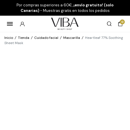
Por compras superiores a 60€,
¡envío gratuito! (solo
Canarias)
- Muestras gratis en todos los pedidos
0
Inicio
/
Tienda
/
Cuidado facial
/
Mascarilla
/
Heartleaf 77% Soothing
Sheet Mask