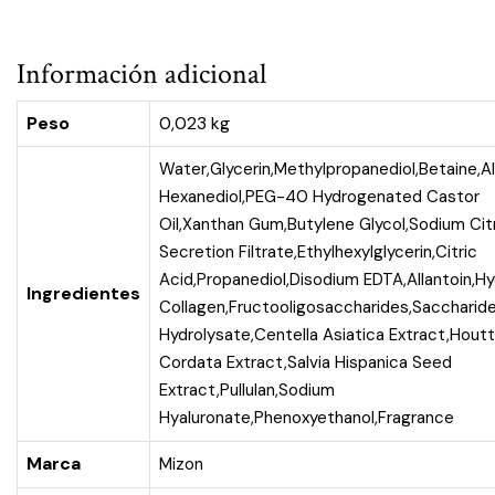
Información adicional
Peso
0,023 kg
Water,Glycerin,Methylpropanediol,Betaine,Al
Hexanediol,PEG-40 Hydrogenated Castor
Oil,Xanthan Gum,Butylene Glycol,Sodium Citr
Secretion Filtrate,Ethylhexylglycerin,Citric
Acid,Propanediol,Disodium EDTA,Allantoin,H
Ingredientes
Collagen,Fructooligosaccharides,Saccharid
Hydrolysate,Centella Asiatica Extract,Houtt
Cordata Extract,Salvia Hispanica Seed
Extract,Pullulan,Sodium
Hyaluronate,Phenoxyethanol,Fragrance
Marca
Mizon