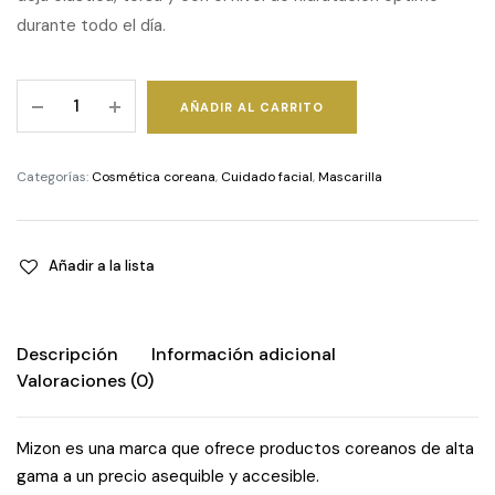
durante todo el día.
Joyful
AÑADIR AL CARRITO
Time
Essence
caracol
Categorías:
Cosmética coreana
,
Cuidado facial
,
Mascarilla
-
Mascarilla
quantity
Añadir a la lista
Descripción
Información adicional
Valoraciones (0)
Mizon es una marca que ofrece productos coreanos de alta
gama a un precio asequible y accesible.