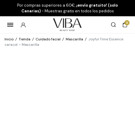
Por compras superiores a 60€,
¡envío gratuito! (solo
Canarias)
- Muestras gratis en todos los pedidos
0
Inicio
/
Tienda
/
Cuidado facial
/
Mascarilla
/
Joyful Time Essence
caracol – Mascarilla