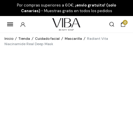
Por compras superiores a 60€,
¡envío gratuito! (solo
Canarias)
- Muestras gratis en todos los pedidos
0
Inicio
/
Tienda
/
Cuidado facial
/
Mascarilla
/
Radiant Vita
Niacinamide Real Deep Mask