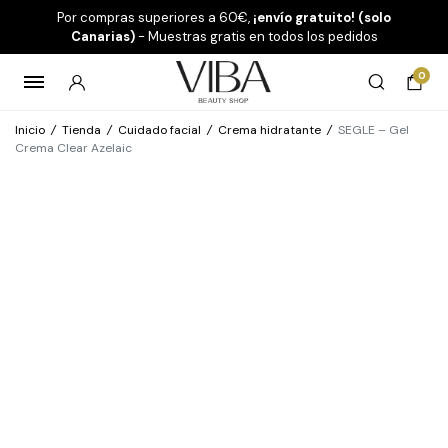
Por compras superiores a 60€,
¡envío gratuito! (solo
Canarias)
- Muestras gratis en todos los pedidos
0
Inicio
/
Tienda
/
Cuidado facial
/
Crema hidratante
/
SEGLE – Gel
Crema Clear Azelaic