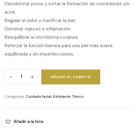
Desobstruir poros y evitar la formación de comedones y/o
acné.
Regular el sebo y matificar la piel.
Disminuir rojeces e inflamación,
Reequilibrar la microbiota cutánea
Reforzar la función barrera para una piel más suave,
equilibrada y sin imperfecciones.
SEGLE
AÑADIR AL CARRITO
-
Tónico
Purifying
Categorías:
Cuidado facial
,
Exfoliante
,
Tónico
Balance
quantity
Añadir a la lista