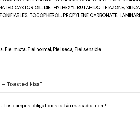
ATED CASTOR OIL, DIETHYLHEXYL BUTAMIDO TRIAZONE, SILIC
ONIFIABLES, TOCOPHEROL, PROPYLENE CARBONATE, LAMINARIA 
ra
,
Piel mixta
,
Piel normal
,
Piel seca
,
Piel sensible
 – Toasted kiss”
a.
Los campos obligatorios están marcados con
*