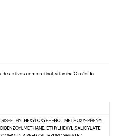
 de activos como retinol, vitamina C o ácido
E, BIS-ETHYLHEXYLOXYPHENOL METHOXY-PHENYL
YDIBENZOYLMETHANE, ETHYLHEXYL SALICYLATE,
S COMMUNIS SEED OIL, HYDROGENATED