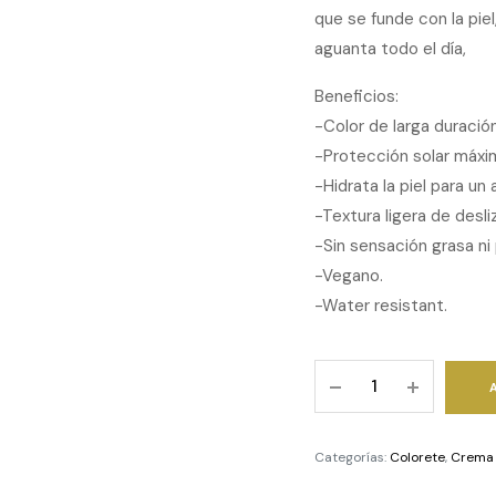
que se funde con la piel
aguanta todo el día,
Beneficios:
-Color de larga duraci
-Protección solar máx
-Hidrata la piel para u
-Textura ligera de desl
-Sin sensación grasa ni
-Vegano.
-Water resistant.
SEGLE
-
Blush
Stick
Categorías:
Colorete
,
Crema 
-