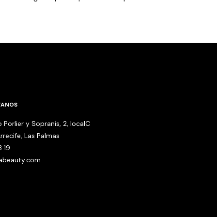
TANOS
 Porlier y Sopranis, 2, localC
rrecife, Las Palmas
3 19
babeauty.com