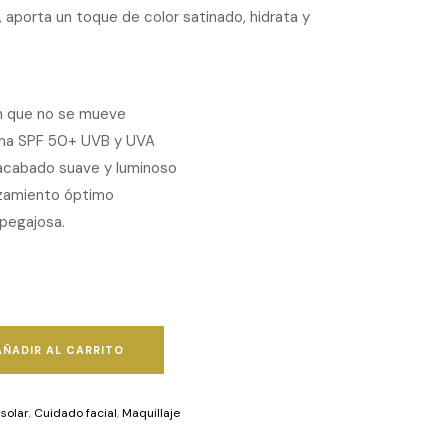
, aporta un toque de color satinado, hidrata y
ón que no se mueve
ima SPF 50+ UVB y UVA
n acabado suave y luminoso
izamiento óptimo
 pegajosa.
AÑADIR AL CARRITO
solar
,
Cuidado facial
,
Maquillaje