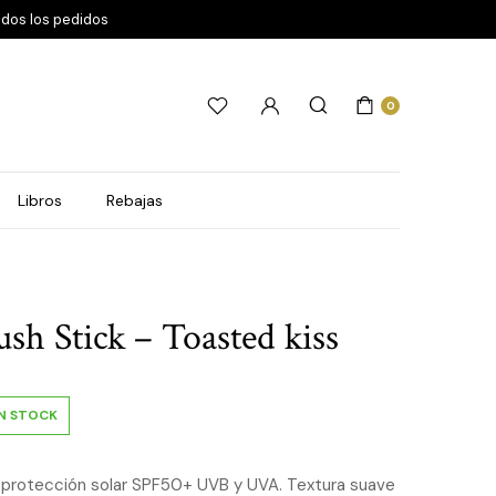
odos los pedidos
0
Libros
Rebajas
sh Stick – Toasted kiss
IN STOCK
protección solar SPF50+ UVB y UVA. Textura suave