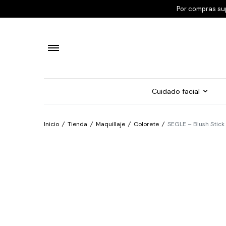
Por compras su
Cuidado facial
Inicio
/
Tienda
/
Maquillaje
/
Colorete
/
SEGLE – Blush Stick 