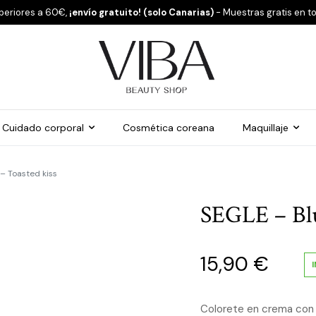
periores a 60€,
¡envío gratuito! (solo Canarias)
- Muestras gratis en t
Cuidado corporal
Cosmética coreana
Maquillaje
– Toasted kiss
SEGLE – Blu
15,90
€
Colorete en crema con 