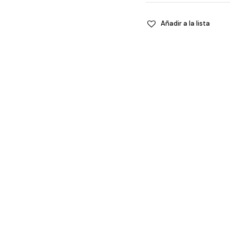
Toasted
kiss
Añadir a la lista
quantity