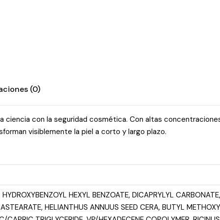
aciones (0)
 ciencia con la seguridad cosmética. Con altas concentraciones
forman visiblemente la piel a corto y largo plazo.
NO HYDROXYBENZOYL HEXYL BENZOATE, DICAPRYLYL CARBONAT
TRASTEARATE, HELIANTHUS ANNUUS SEED CERA, BUTYL METHOX
C/CAPRIC TRIGLYCERIDE, VP/HEXADECENE COPOLYMER, RICINU