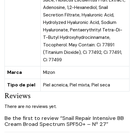
Juice, Hibiscus Esculentus Fruit Extract,
Adenosine, 1,2-Hexanediol, Snail
Secretion Filtrate, Hyaluronic Acid,
Hydrolyzed Hyaluronic Acid, Sodium
Hyaluronate, Pentaerythrityl Tetra-Di-
T-Butyl Hydroxyhydrocinnamate,
Tocopherol. May Contain: Ci 77891
(Titanium Dioxide), Ci 77492, Ci 77491,
Ci 77499
Marca
Mizon
Tipo de piel
Piel acneica
,
Piel mixta
,
Piel seca
Reviews
There are no reviews yet.
Be the first to review “Snail Repair Intensive BB
Cream Broad Spectrum SPF50+ – Nº 27”