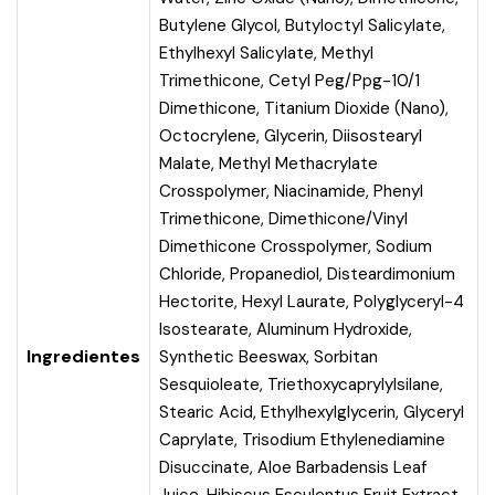
Butylene Glycol, Butyloctyl Salicylate,
Ethylhexyl Salicylate, Methyl
Trimethicone, Cetyl Peg/Ppg-10/1
Dimethicone, Titanium Dioxide (Nano),
Octocrylene, Glycerin, Diisostearyl
Malate, Methyl Methacrylate
Crosspolymer, Niacinamide, Phenyl
Trimethicone, Dimethicone/Vinyl
Dimethicone Crosspolymer, Sodium
Chloride, Propanediol, Disteardimonium
Hectorite, Hexyl Laurate, Polyglyceryl-4
Isostearate, Aluminum Hydroxide,
Ingredientes
Synthetic Beeswax, Sorbitan
Sesquioleate, Triethoxycaprylylsilane,
Stearic Acid, Ethylhexylglycerin, Glyceryl
Caprylate, Trisodium Ethylenediamine
Disuccinate, Aloe Barbadensis Leaf