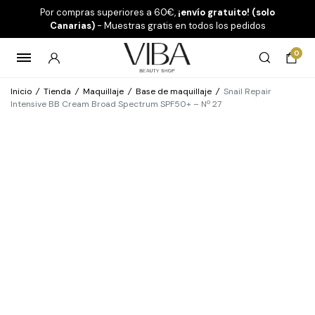
Por compras superiores a 60€,
¡envío gratuito! (solo
Canarias)
- Muestras gratis en todos los pedidos
0
Inicio
/
Tienda
/
Maquillaje
/
Base de maquillaje
/
Snail Repair
Intensive BB Cream Broad Spectrum SPF50+ – Nº 27