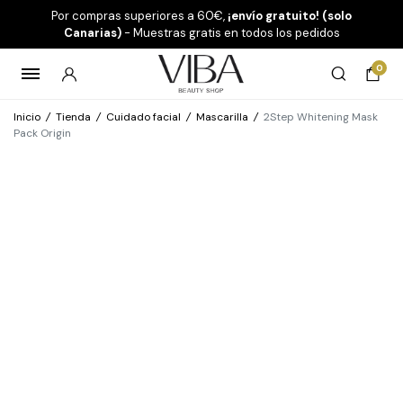
Por compras superiores a 60€,
¡envío gratuito! (solo
Canarias)
- Muestras gratis en todos los pedidos
0
Inicio
/
Tienda
/
Cuidado facial
/
Mascarilla
/
2Step Whitening Mask
Pack Origin