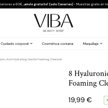
periores a 60€,
¡envío gratuito! (solo Canarias)
- Muestras gratis en t
Cuidado corporal
Cosmética coreana
Maquillaje
onic Acid Hydrating Gentle Foaming Cleanser
8 Hyaluroni
Foaming Cl
19,99
€