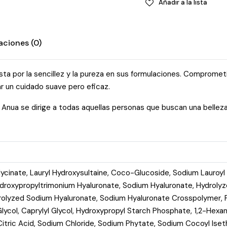
Añadir a la lista
quantity
aciones (0)
 por la sencillez y la pureza en sus formulaciones. Comprometida
ar un cuidado suave pero eficaz.
nua se dirige a todas aquellas personas que buscan una belleza
ycinate, Lauryl Hydroxysultaine, Coco-Glucoside, Sodium Lauroyl 
droxypropyltrimonium Hyaluronate, Sodium Hyaluronate, Hydrolyz
drolyzed Sodium Hyaluronate, Sodium Hyaluronate Crosspolymer, 
lycol, Caprylyl Glycol, Hydroxypropyl Starch Phosphate, 1,2-Hexa
itric Acid, Sodium Chloride, Sodium Phytate, Sodium Cocoyl Iseth