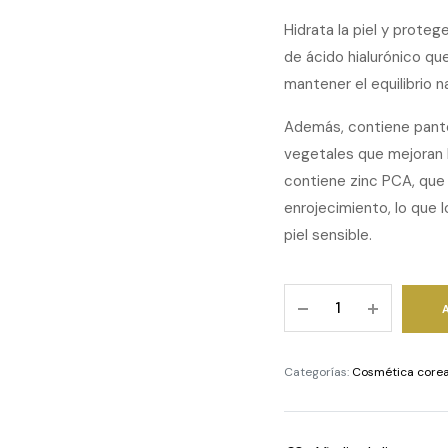
Hidrata la piel y prote
de ácido hialurónico qu
mantener el equilibrio na
Además, contiene panten
vegetales que mejoran l
contiene zinc PCA, que 
enrojecimiento, lo que lo
piel sensible.
8
Hyaluronic
Acid
Hydrating
Categorías:
Cosmética core
Gentle
Foaming
Cleanser