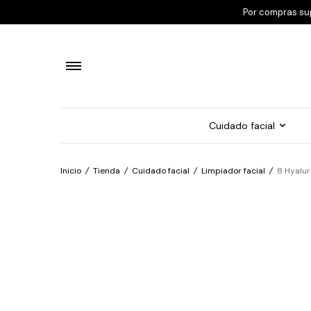
Por compras su
Cuidado facial
Inicio
/
Tienda
/
Cuidado facial
/
Limpiador facial
/
8 Hyalur