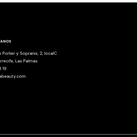
TANOS
 Porlier y Sopranis, 2, localC
rrecife, Las Palmas
3 19
babeauty.com