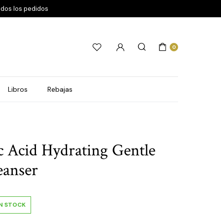
odos los pedidos
0
Libros
Rebajas
c Acid Hydrating Gentle
eanser
IN STOCK