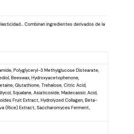
 elasticidad… Combinan ingredientes derivados de la
namide, Polyglyceryl-3 Methylglucose Distearate,
panediol, Beeswax, Hydroxyacetophenone,
aine, Glutathione, Trehalose, Citric Acid,
lycol, Squalane, Asiaticoside, Madecassic Acid,
oides Fruit Extract, Hydrolyzed Collagen, Beta-
tiva (Rice) Extract, Saccharomyces Ferment,