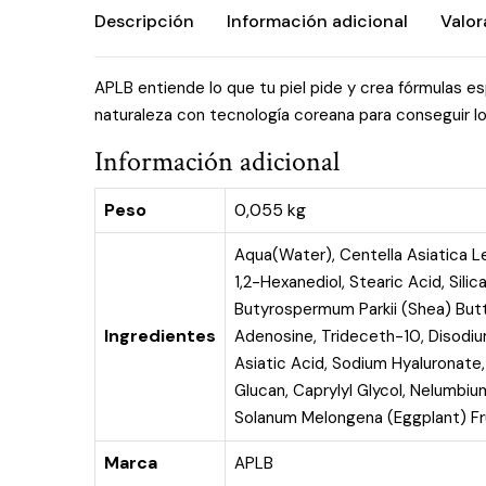
Descripción
Información adicional
Valor
APLB entiende lo que tu piel pide y crea fórmulas e
naturaleza con tecnología coreana para conseguir lo
Información adicional
Peso
0,055 kg
Aqua(Water), Centella Asiatica Le
1,2-Hexanediol, Stearic Acid, Sil
Butyrospermum Parkii (Shea) Butte
Ingredientes
Adenosine, Trideceth-10, Disodiu
Asiatic Acid, Sodium Hyaluronate,
Glucan, Caprylyl Glycol, Nelumbi
Solanum Melongena (Eggplant) Fru
Marca
APLB