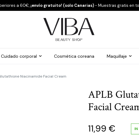
periores a 60€,
¡envío gratuito! (solo Canarias)
- Muestras gratis en t
Cuidado corporal
Cosmética coreana
Maquillaje
lutathione Niacinamide Facial Cream
APLB Gluta
Facial Crea
11,99
€
IN