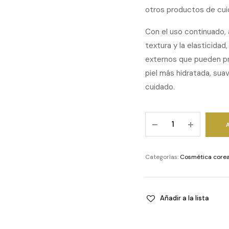
otros productos de cuid
Con el uso continuado, a
textura y la elasticidad
externos que pueden pro
piel más hidratada, sua
cuidado.
APLB
Glutathione
Niacinamide
Facial
Categorías:
Cosmética core
Cream
quantity
Añadir a la lista