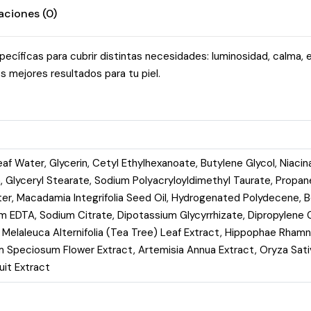
aciones (0)
specíficas para cubrir distintas necesidades: luminosidad, calma,
s mejores resultados para tu piel.
af Water, Glycerin, Cetyl Ethylhexanoate, Butylene Glycol, Niaci
ica, Glyceryl Stearate, Sodium Polyacryloyldimethyl Taurate, Pro
r, Macadamia Integrifolia Seed Oil, Hydrogenated Polydecene, Bet
m EDTA, Sodium Citrate, Dipotassium Glycyrrhizate, Dipropylene G
 Melaleuca Alternifolia (Tea Tree) Leaf Extract, Hippophae Rhamn
um Speciosum Flower Extract, Artemisia Annua Extract, Oryza Sa
it Extract