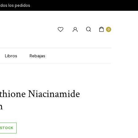
odos los pedidos
0
Libros
Rebajas
thione Niacinamide
m
 STOCK