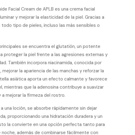
mide Facial Cream de APLB es una crema facial
luminar y mejorar la elasticidad de la piel. Gracias a
 todo tipo de pieles, incluso las más sensibles o
principales se encuentra el glutatión, un potente
a proteger la piel frente a las agresiones externas y
dad. También incorpora niacinamida, conocida por
o, mejorar la apariencia de las manchas y reforzar la
tella asiática aporta un efecto calmante y favorece
el, mientras que la adenosina contribuye a suavizar
y a mejorar la firmeza del rostro.
ar a una loción, se absorbe rápidamente sin dejar
da, proporcionando una hidratación duradera y un
to la convierte en una opción perfecta tanto para
de noche, además de combinarse fácilmente con