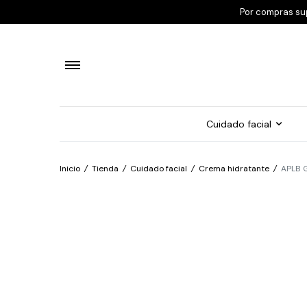
Por compras su
Cuidado facial
Inicio
/
Tienda
/
Cuidado facial
/
Crema hidratante
/
APLB G