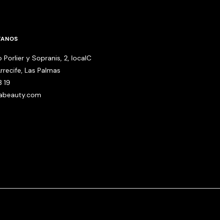
TANOS
 Porlier y Sopranis, 2, localC
rrecife, Las Palmas
3 19
babeauty.com