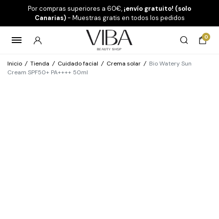
Por compras superiores a 60€,
¡envío gratuito! (solo
Canarias)
- Muestras gratis en todos los pedidos
0
Inicio
/
Tienda
/
Cuidado facial
/
Crema solar
/
Bio Watery Sun
Cream SPF50+ PA++++ 50ml