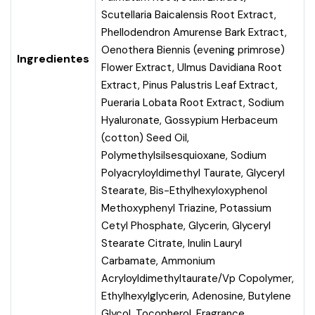
Scutellaria Baicalensis Root Extract,
Phellodendron Amurense Bark Extract,
Oenothera Biennis (evening primrose)
Ingredientes
Flower Extract, Ulmus Davidiana Root
Extract, Pinus Palustris Leaf Extract,
Pueraria Lobata Root Extract, Sodium
Hyaluronate, Gossypium Herbaceum
(cotton) Seed Oil,
Polymethylsilsesquioxane, Sodium
Polyacryloyldimethyl Taurate, Glyceryl
Stearate, Bis-Ethylhexyloxyphenol
Methoxyphenyl Triazine, Potassium
Cetyl Phosphate, Glycerin, Glyceryl
Stearate Citrate, Inulin Lauryl
Carbamate, Ammonium
Acryloyldimethyltaurate/Vp Copolymer,
Ethylhexylglycerin, Adenosine, Butylene
Glycol, Tocopherol, Fragrance.