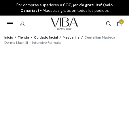
Por compras superiores a 60€,
¡envío gratuito! (solo
Canarias)
- Muestras gratis en todos los pedidos
0
Inicio
/
Tienda
/
Cuidado facial
/
Mascarilla
/
Centellian Madeca
Derma Mask III – Intensive Formula