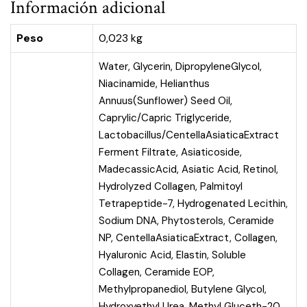
Información adicional
Peso
0,023 kg
Water, Glycerin, DipropyleneGlycol,
Niacinamide, Helianthus
Annuus(Sunflower) Seed Oil,
Caprylic/Capric Triglyceride,
Lactobacillus/CentellaAsiaticaExtract
Ferment Filtrate, Asiaticoside,
MadecassicAcid, Asiatic Acid, Retinol,
Hydrolyzed Collagen, Palmitoyl
Tetrapeptide-7, Hydrogenated Lecithin,
Sodium DNA, Phytosterols, Ceramide
NP, CentellaAsiaticaExtract, Collagen,
Hyaluronic Acid, Elastin, Soluble
Collagen, Ceramide EOP,
Methylpropanediol, Butylene Glycol,
Hydroxyethyl Urea, Methyl Gluceth-20,