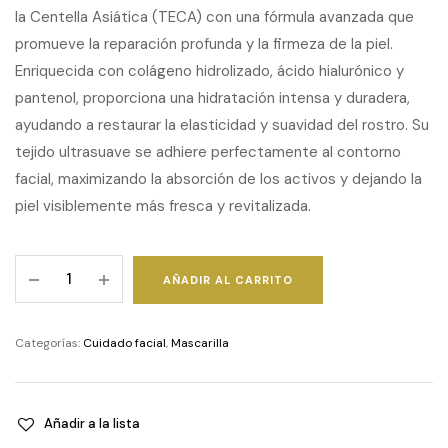
la Centella Asiática (TECA) con una fórmula avanzada que
promueve la reparación profunda y la firmeza de la piel.
Enriquecida con colágeno hidrolizado, ácido hialurónico y
pantenol, proporciona una hidratación intensa y duradera,
ayudando a restaurar la elasticidad y suavidad del rostro. Su
tejido ultrasuave se adhiere perfectamente al contorno
facial, maximizando la absorción de los activos y dejando la
piel visiblemente más fresca y revitalizada.
Centellian
AÑADIR AL CARRITO
Madeca
Derma
Mask
Categorías:
Cuidado facial
,
Mascarilla
III
–
Intensive
Añadir a la lista
Formula