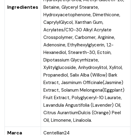
Ingredientes
Betaine, Glyceryl Stearate,
Hydroxyacetophenone, Dimethicone,
CaprylylGlycol, Xanthan Gum,
Acrylates/C10-30 Alkyl Acrylate
Crosspolymer, Carbomer, Arginine,
Adenosine, Ethylhexylglycerin, 1,2-
Hexanediol, Steareth-30, Ectoin,
Dipotassium Glycyrrhizate,
Xylitylglucoside, Anhydroxylitol, Xylitol,
Propanediol, Salix Alba (Willow) Bark
Extract, Jasminum Officinale(Jasmine)
Extract, Solanum Melongena(Eggplant)
Fruit Extract, Polyglyceryl-10 Laurate,
Lavandula Angustifolia (Lavender) Oil,
Citrus AurantiumDulcis (Orange) Peel
Oil, Limonene, Linaloola.
Marca
Centellian24