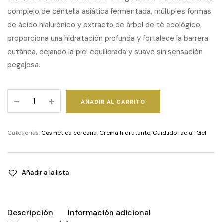
complejo de centella asiática fermentada, múltiples formas
de ácido hialurónico y extracto de árbol de té ecológico,
proporciona una hidratación profunda y fortalece la barrera
cutánea, dejando la piel equilibrada y suave sin sensación
pegajosa.
Cica
AÑADIR AL CARRITO
(Centella
Asiática)
Calming
Categorías:
Cosmética coreana
,
Crema hidratante
,
Cuidado facial
,
Gel
Gel
Cream
quantity
Añadir a la lista
Descripción
Información adicional