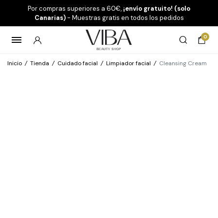
Por compras superiores a 60€,
¡envío gratuito! (solo
Canarias)
- Muestras gratis en todos los pedidos
0
Inicio
/
Tienda
/
Cuidado facial
/
Limpiador facial
/
Cleansing Cream