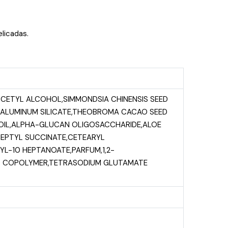
licadas.
E,CETYL ALCOHOL,SIMMONDSIA CHINENSIS SEED
M ALUMINUM SILICATE,THEOBROMA CACAO SEED
 OIL,ALPHA-GLUCAN OLIGOSACCHARIDE,ALOE
HEPTYL SUCCINATE,CETEARYL
-10 HEPTANOATE,PARFUM,1,2-
CID COPOLYMER,TETRASODIUM GLUTAMATE