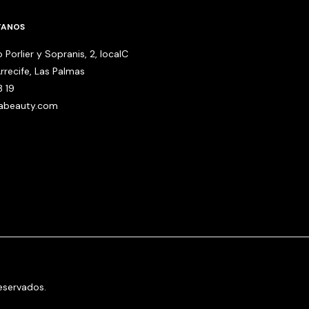
TANOS
 Porlier y Sopranis, 2, localC
rrecife, Las Palmas
3 19
babeauty.com
eservados.