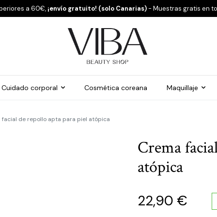
periores a 60€,
¡envío gratuito! (solo Canarias)
- Muestras gratis en t
Cuidado corporal
Cosmética coreana
Maquillaje
facial de repollo apta para piel atópica
Crema facial
atópica
22,90
€