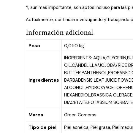
Y, aún más importante, son aptos incluso para las pi
Actualmente, continúan investigando y trabajando p
Información adicional
Peso
0,050 kg
INGREDIENTS: AQUA,GLYCERIN,B
OIL,CANDELILLA/JOJOBA/RICE 
BUTTER,PANTHENOL,PROPANEDIO
Ingredientes
BARBADENSIS LEAF JUICE POWD
ALCOHOL,HYDROXYACETOPHENON
HEXANEDIOL,BRASSICA OLERACE
DIACETATE,POTASSIUM SORBATE
Marca
Green Cornerss
Tipo de piel
Piel acneica
,
Piel grasa
,
Piel madu