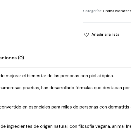
de
repollo
Categorías:
Crema hidratan
apta
para
piel
Añadir a la lista
atópica
quantity
aciones (0)
 mejorar el bienestar de las personas con piel atópica.
numerosas pruebas, han desarrollado fórmulas que destacan por su
onvertido en esenciales para miles de personas con dermatitis at
ingredientes de origen natural, con filosofía vegana, animal fri