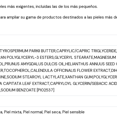
eles más exigentes, incluidas las de los más pequeños.
ara ampliar su gama de productos destinados a las pieles más de
UTYROSPERMUM PARKII BUTTER,CAPRYLIC/CAPRIC TRIGLYCERID
BRAN POLYGLYCERYL-3 ESTERS,GLYCERYL STEARATE,MAGNESIU
L,PRUNUS AMYGDALUS DULCIS OIL,HELIANTHUS ANNUUS SEED
ER,TOCOPHEROL,CALENDULA OFFICINALIS FLOWER EXTRACT,DI
E,SODIUM STEAROYL LACTYLATE,XANTHAN GUM,POLYGLYCERYL
A CAPITATA LEAF EXTRACT,CAPRYLOYL GLYCERIN/SEBACIC A
,SODIUM BENZOATE [PI02537]
ra
,
Piel mixta
,
Piel normal
,
Piel seca
,
Piel sensible