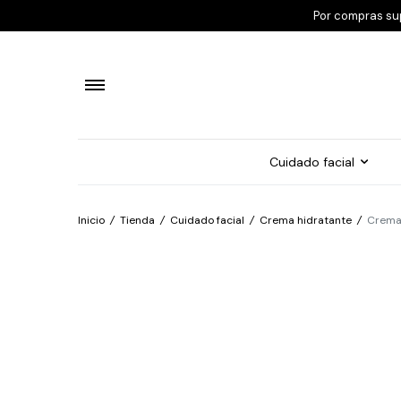
Por compras su
Cuidado facial
Inicio
/
Tienda
/
Cuidado facial
/
Crema hidratante
/
Crema 