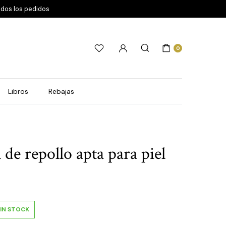
odos los pedidos
0
Libros
Rebajas
 de repollo apta para piel
IN STOCK