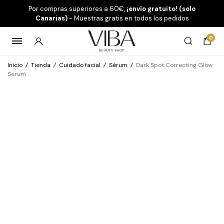
Por compras superiores a 60€,
¡envío gratuito! (solo
Canarias)
- Muestras gratis en todos los pedidos
0
Inicio
/
Tienda
/
Cuidado facial
/
Sérum
/
Dark Spot Correcting Glow
Serum