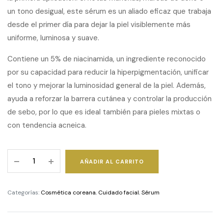
un tono desigual, este sérum es un aliado eficaz que trabaja
desde el primer día para dejar la piel visiblemente más
uniforme, luminosa y suave.
Contiene un 5% de niacinamida, un ingrediente reconocido
por su capacidad para reducir la hiperpigmentación, unificar
el tono y mejorar la luminosidad general de la piel. Además,
ayuda a reforzar la barrera cutánea y controlar la producción
de sebo, por lo que es ideal también para pieles mixtas o
con tendencia acneica.
Dark
AÑADIR AL CARRITO
Spot
Correcting
Glow
Categorías:
Cosmética coreana
,
Cuidado facial
,
Sérum
Serum
quantity