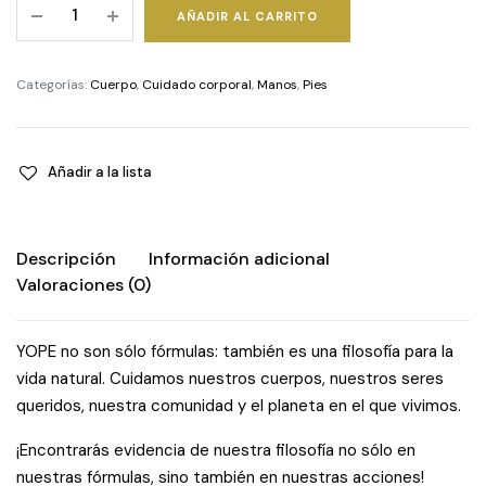
Gel
AÑADIR AL CARRITO
de
ducha
natural
Categorías:
Cuerpo
,
Cuidado corporal
,
Manos
,
Pies
nutritivo
-
Rosa
Añadir a la lista
y
boswellia
quantity
Descripción
Información adicional
Valoraciones (0)
YOPE no son sólo fórmulas: también es una filosofía para la
vida natural. Cuidamos nuestros cuerpos, nuestros seres
queridos, nuestra comunidad y el planeta en el que vivimos.
¡Encontrarás evidencia de nuestra filosofía no sólo en
nuestras fórmulas, sino también en nuestras acciones!