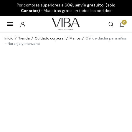
Por compras superiores a 60€,
¡envío gratuito! (solo
Canarias)
- Muestras gratis en todos los pedidos
0
Inicio
/
Tienda
/
Cuidado corporal
/
Manos
/
Gel de ducha para niños
– Naranja y manzana