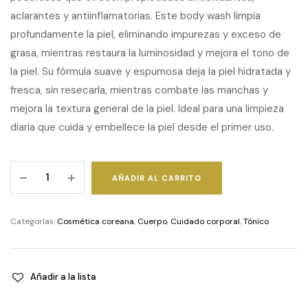
aclarantes y antiinflamatorias. Este body wash limpia
profundamente la piel, eliminando impurezas y exceso de
grasa, mientras restaura la luminosidad y mejora el tono de
la piel. Su fórmula suave y espumosa deja la piel hidratada y
fresca, sin resecarla, mientras combate las manchas y
mejora la textura general de la piel. Ideal para una limpieza
diaria que cuida y embellece la piel desde el primer uso.
Glutathione
AÑADIR AL CARRITO
Niacinamide
Body
Wash
Categorías:
Cosmética coreana
,
Cuerpo
,
Cuidado corporal
,
Tónico
quantity
Añadir a la lista