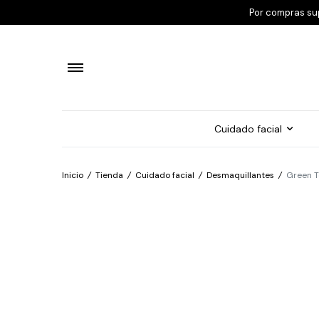
Por compras su
Cuidado facial
Inicio
/
Tienda
/
Cuidado facial
/
Desmaquillantes
/
Green 