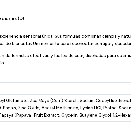
aciones (0)
 experiencia sensorial única. Sus fórmulas combinan ciencia y nat
ual de bienestar. Un momento para reconectar contigo y descubrir
ión de fórmulas efectivas y fáciles de usar, diseñadas para optimiza
ía.
yl Glutamate, Zea Mays (Corn) Starch, Sodium Cocoyl Isethionat
 Papain, Zinc Oxide, Acetyl Methionine, Lysine HCl, Proline, Sodi
 Papaya (Papaya) Fruit Extract, Glycerin, Butylene Glycol, 1,2-Hex