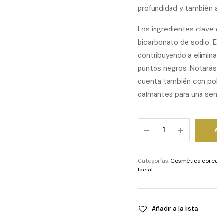
profundidad y también a 
Los ingredientes clave 
bicarbonato de sodio. E
contribuyendo a eliminar
puntos negros. Notarás 
cuenta también con pol
calmantes para una sens
Green
Tea
&
Enzyme
Categorías:
Cosmética core
Powder
facial
Wash
quantity
Añadir a la lista