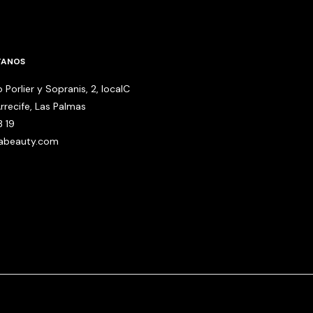
TANOS
 Porlier y Sopranis, 2, localC
rrecife, Las Palmas
3 19
babeauty.com