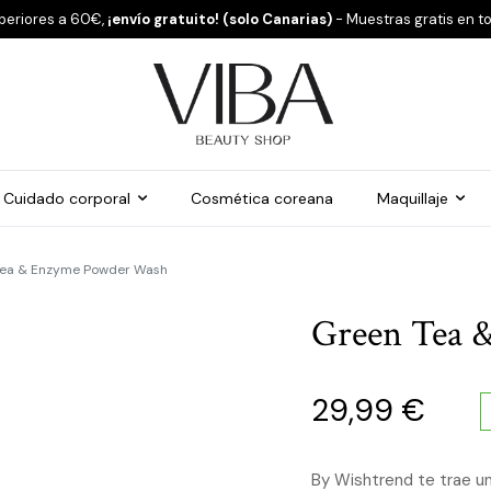
periores a 60€,
¡envío gratuito! (solo Canarias)
- Muestras gratis en t
Cuidado corporal
Cosmética coreana
Maquillaje
Tea & Enzyme Powder Wash
Green Tea 
29,99
€
By Wishtrend te trae un 