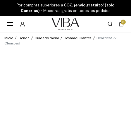
Por compras superiores a 60€,
¡envío gratuito! (solo
Canarias)
- Muestras gratis en todos los pedidos
0
Inicio
/
Tienda
/
Cuidado facial
/
Desmaquillantes
/
Heartleaf 77
Clearpad