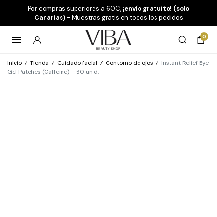
Por compras superiores a 60€,
¡envío gratuito! (solo
Canarias)
- Muestras gratis en todos los pedidos
0
Inicio
/
Tienda
/
Cuidado facial
/
Contorno de ojos
/
Instant Relief Eye
Gel Patches (Caffeine) – 60 unid.