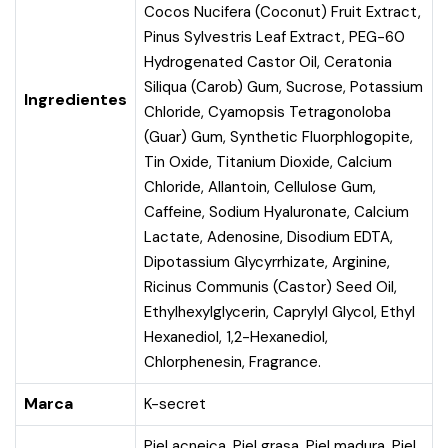
Cocos Nucifera (Coconut) Fruit Extract,
Pinus Sylvestris Leaf Extract, PEG-60
Hydrogenated Castor Oil, Ceratonia
Siliqua (Carob) Gum, Sucrose, Potassium
Ingredientes
Chloride, Cyamopsis Tetragonoloba
(Guar) Gum, Synthetic Fluorphlogopite,
Tin Oxide, Titanium Dioxide, Calcium
Chloride, Allantoin, Cellulose Gum,
Caffeine, Sodium Hyaluronate, Calcium
Lactate, Adenosine, Disodium EDTA,
Dipotassium Glycyrrhizate, Arginine,
Ricinus Communis (Castor) Seed Oil,
Ethylhexylglycerin, Caprylyl Glycol, Ethyl
Hexanediol, 1,2-Hexanediol,
Chlorphenesin, Fragrance.
Marca
K-secret
Piel acneica
,
Piel grasa
,
Piel madura
,
Piel