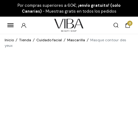
Por compras superiores a 60€,
¡envío gratuito! (solo
Canarias)
- Muestras gratis en todos los pedidos
0
Inicio
/
Tienda
/
Cuidado facial
/
Mascarilla
/
Masque contour des
yeux