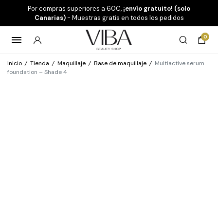
Por compras superiores a 60€,
¡envío gratuito! (solo
Canarias)
- Muestras gratis en todos los pedidos
0
Inicio
/
Tienda
/
Maquillaje
/
Base de maquillaje
/
Multiactive serum
foundation – Shade 4