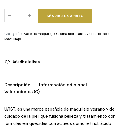
Multiactive
AÑADIR AL CARRITO
serum
foundation
-
Categorías:
Base de maquillaje
,
Crema hidratante
,
Cuidado facial
,
Shade
Maquillaje
4
quantity
Añadir a la lista
Descripción
Información adicional
Valoraciones (0)
U/1ST, es una marca española de maquillaje vegano y de
cuidado de la piel, que fusiona belleza y tratamiento con
fórmulas enriquecidas con activos como retinol, ácido