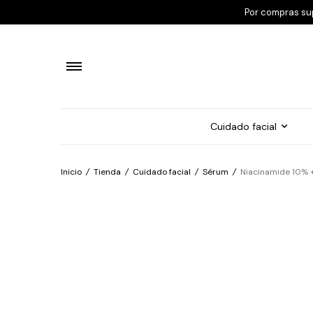
Por compras su
Cuidado facial
Inicio
/
Tienda
/
Cuidado facial
/
Sérum
/
Niacinamide 10% 