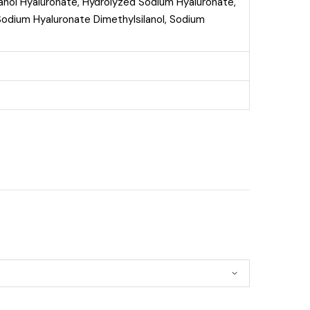
ilanol Hyaluronate, Hydrolyzed Sodium Hyaluronate,
odium Hyaluronate Dimethylsilanol, Sodium