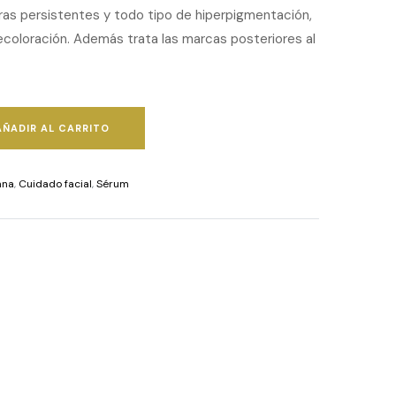
ras persistentes y todo tipo de hiperpigmentación,
ecoloración. Además trata las marcas posteriores al
AÑADIR AL CARRITO
ana
,
Cuidado facial
,
Sérum