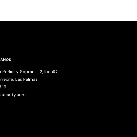
TANOS
 Porlier y Sopranis, 2, localC
rrecife, Las Palmas
3 19
babeauty.com