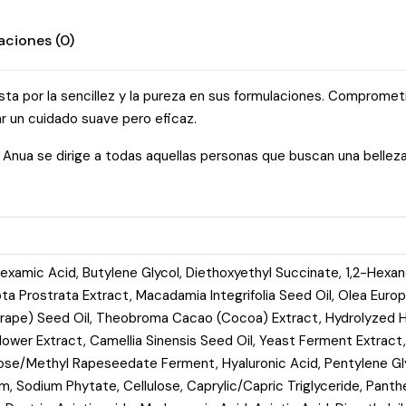
aciones (0)
 por la sencillez y la pureza en sus formulaciones. Comprometida
ar un cuidado suave pero eficaz.
nua se dirige a todas aquellas personas que buscan una belleza
nexamic Acid, Butylene Glycol, Diethoxyethyl Succinate, 1,2-Hexan
ipta Prostrata Extract, Macadamia Integrifolia Seed Oil, Olea Euro
a (Grape) Seed Oil, Theobroma Cacao (Cocoa) Extract, Hydrolyzed
lower Extract, Camellia Sinensis Seed Oil, Yeast Ferment Extract,
se/Methyl Rapeseedate Ferment, Hyaluronic Acid, Pentylene Glyc
m, Sodium Phytate, Cellulose, Caprylic/Capric Triglyceride, Pant