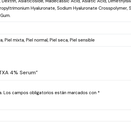
 Dextrin, Asiaticoside, Madecassic Acid, Asiatic Acid, Dimethyls
ropyltrimonium Hyaluronate, Sodium Hyaluronate Crosspolymer, S
 Gum.
ra
,
Piel mixta
,
Piel normal
,
Piel seca
,
Piel sensible
+ TXA 4% Serum”
a.
Los campos obligatorios están marcados con
*