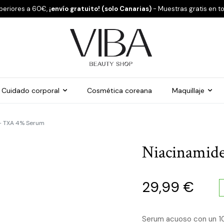
periores a 60€,
¡envío gratuito! (solo Canarias)
- Muestras gratis en t
Cuidado corporal
Cosmética coreana
Maquillaje
+ TXA 4% Serum
Niacinamid
29,99
€
Serum acuoso con un 1