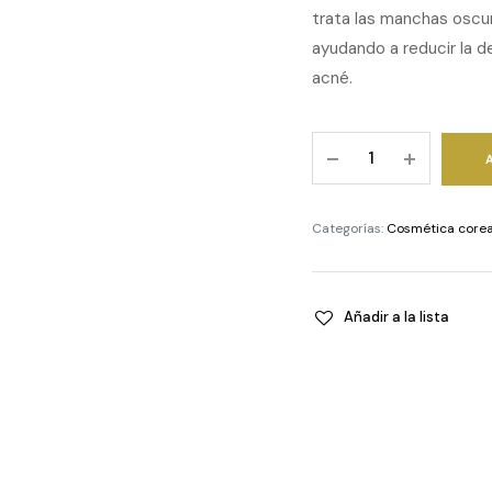
trata las manchas oscu
ayudando a reducir la d
acné.
Niacinamide
10%
+
TXA
Categorías:
Cosmética core
4%
Serum
quantity
Añadir a la lista