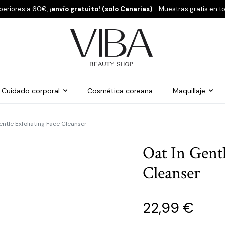
periores a 60€,
¡envío gratuito! (solo Canarias)
- Muestras gratis en t
Cuidado corporal
Cosmética coreana
Maquillaje
entle Exfoliating Face Cleanser
Oat In Gentl
Cleanser
22,99
€