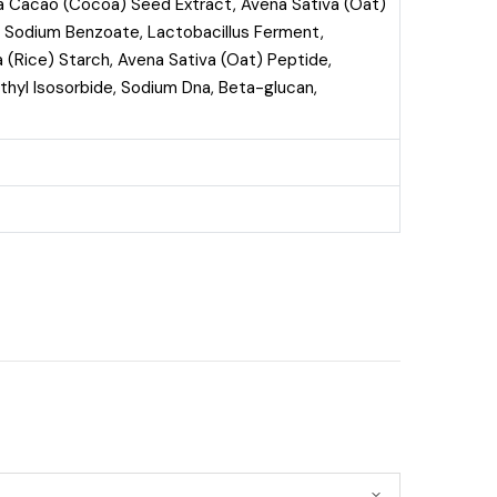
a Cacao (Cocoa) Seed Extract, Avena Sativa (Oat)
, Sodium Benzoate, Lactobacillus Ferment,
a (Rice) Starch, Avena Sativa (Oat) Peptide,
thyl Isosorbide, Sodium Dna, Beta-glucan,