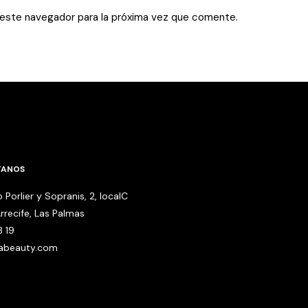
 este navegador para la próxima vez que comente.
TANOS
 Porlier y Sopranis, 2, localC
rrecife, Las Palmas
3 19
babeauty.com