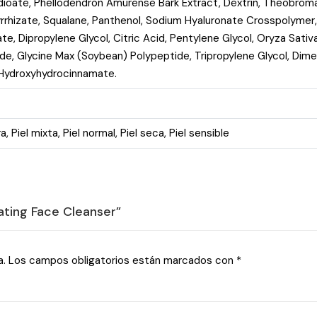
dioate, Phellodendron Amurense Bark Extract, Dextrin, Theobrom
yrrhizate, Squalane, Panthenol, Sodium Hyaluronate Crosspolymer
, Dipropylene Glycol, Citric Acid, Pentylene Glycol, Oryza Sativ
e, Glycine Max (Soybean) Polypeptide, Tripropylene Glycol, Dime
 Hydroxyhydrocinnamate.
ra
,
Piel mixta
,
Piel normal
,
Piel seca
,
Piel sensible
iating Face Cleanser”
a.
Los campos obligatorios están marcados con
*