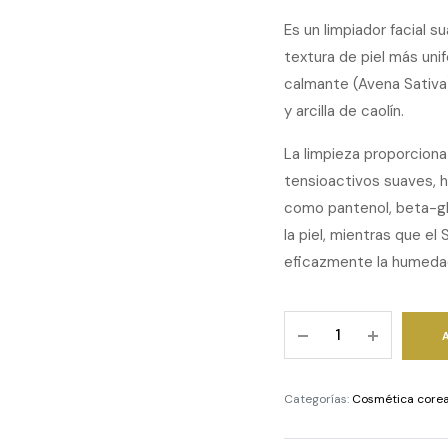
Es un limpiador facial 
textura de piel más uni
calmante (Avena Sativa
y arcilla de caolín.
La limpieza proporciona
tensioactivos suaves, h
como pantenol, beta-gl
la piel, mientras que e
eficazmente la humedad 
Oat
In
Gentle
Exfoliating
Categorías:
Cosmética core
Face
Cleanser