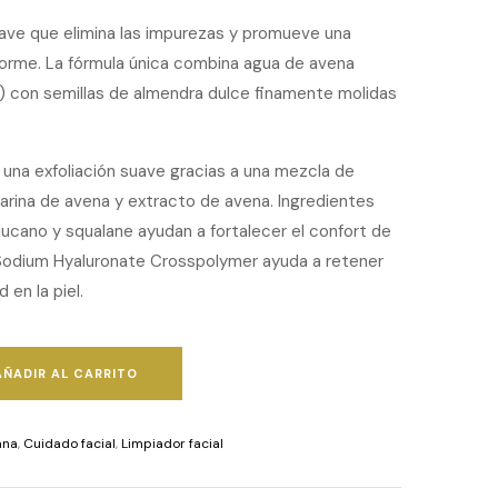
suave que elimina las impurezas y promueve una
forme. La fórmula única combina agua de avena
) con semillas de almendra dulce finamente molidas
 una exfoliación suave gracias a una mezcla de
arina de avena y extracto de avena. Ingredientes
ucano y squalane ayudan a fortalecer el confort de
l Sodium Hyaluronate Crosspolymer ayuda a retener
en la piel.
AÑADIR AL CARRITO
ana
,
Cuidado facial
,
Limpiador facial