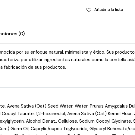
quantity
Añadir a la lista
aciones (0)
onocida por su enfoque natural, minimalista y ético. Sus product
eriza por utilizar ingredientes naturales como la centella asiáti
 la fabricación de sus productos.
ate, Avena Sativa (Oat) Seed Water, Water, Prunus Amygdalus Du
ocoyl Taurate, 1,2-hexanediol, Avena Sativa (Oat) Kernel Flour, 
hexylglycerin, Alcohol Denat., Cellulose, Sodium Cocoyl Glycinate
orn) Germ Oil, Caprylic/capric Triglyceride, Glyceryl Behenate/ei