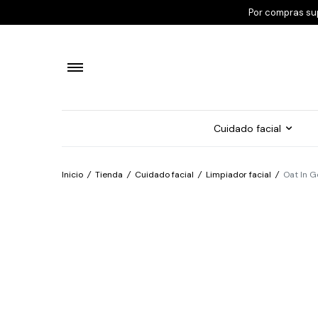
Por compras su
Cuidado facial
Inicio
/
Tienda
/
Cuidado facial
/
Limpiador facial
/
Oat In G