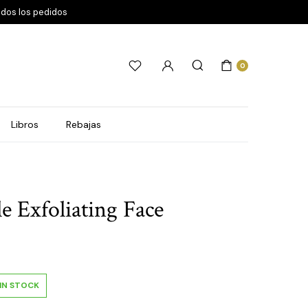
odos los pedidos
0
Libros
Rebajas
e Exfoliating Face
IN STOCK