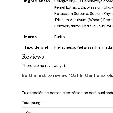
Ingredientes
Polyglyceryl-10 Behenate/eicosa
Kernel Extract, Dipotassium Glyc
Potassium Sorbate, Sodium Phytate
Triticum Aestivum (Wheat) Peptid
Pentaerythrityl Tetra-di-t-butyl
Marca
Purito
Tipo de piel
Piel acneica
,
Piel grasa
,
Piel madu
Reviews
There are no reviews yet.
Be the first to review “Oat In Gentle Exfol
Tu dirección de correo electrónico no será publicad
Your rating
*