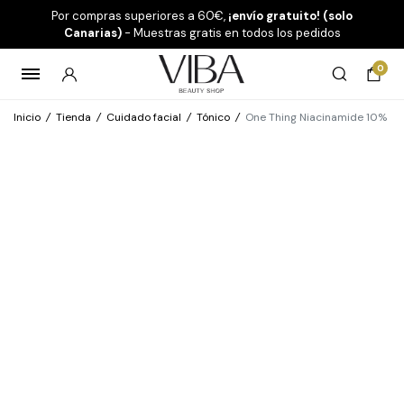
Por compras superiores a 60€,
¡envío gratuito! (solo
Canarias)
- Muestras gratis en todos los pedidos
0
Inicio
/
Tienda
/
Cuidado facial
/
Tónico
/
One Thing Niacinamide 10%